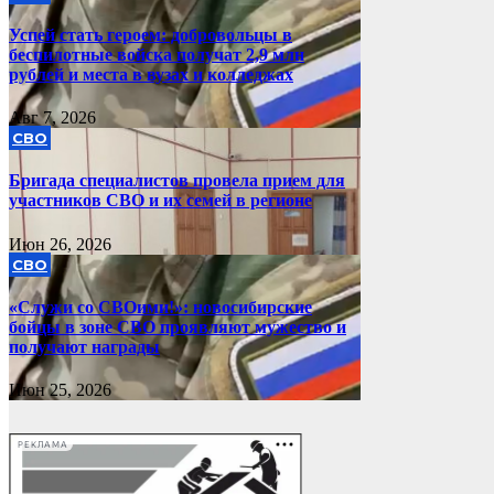
Успей стать героем: добровольцы в
беспилотные войска получат 2,9 млн
рублей и места в вузах и колледжах
Авг 7, 2026
СВО
Бригада специалистов провела прием для
участников СВО и их семей в регионе
Июн 26, 2026
СВО
«Служи со СВОими!»: новосибирские
бойцы в зоне СВО проявляют мужество и
получают награды
Июн 25, 2026
РЕКЛАМА