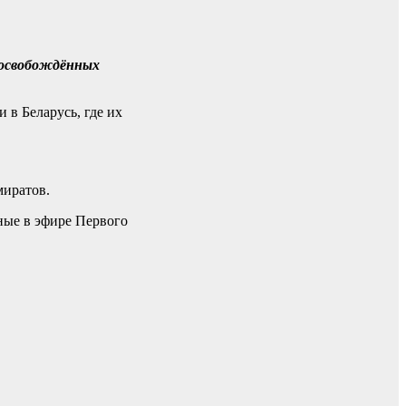
5 освобождённых
в Беларусь, где их
миратов.
ные в эфире Первого