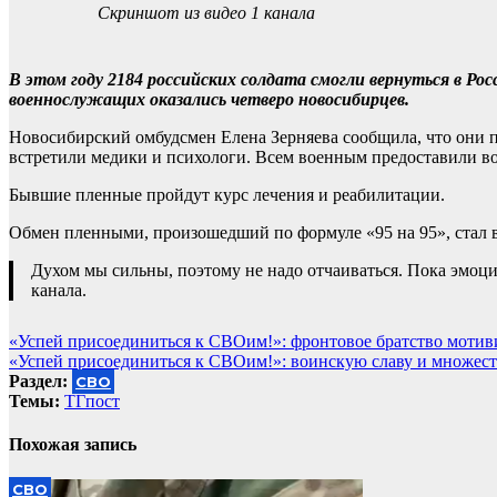
Скриншот из видео 1 канала
В этом году 2184 российских солдата смогли вернуться в Р
военнослужащих оказались четверо новосибирцев.
Новосибирский омбудсмен Елена Зерняева сообщила, что они п
встретили медики и психологи. Всем военным предоставили во
Бывшие пленные пройдут курс лечения и реабилитации.
Обмен пленными, произошедший по формуле «95 на 95», стал
Духом мы сильны, поэтому не надо отчаиваться. Пока эмоц
канала.
Навигация
«Успей присоединиться к СВОим!»: фронтовое братство мотиви
«Успей присоединиться к СВОим!»: воинскую славу и множес
по
Раздел:
СВО
записям
Темы:
ТГпост
Похожая запись
СВО