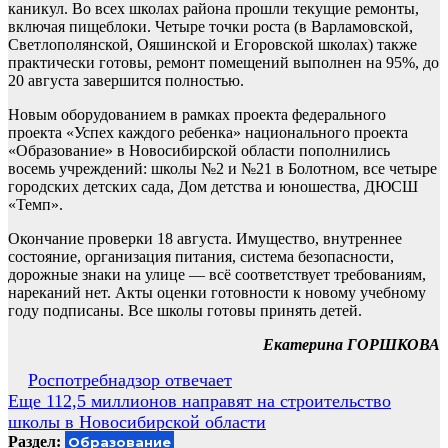
каникул. Во всех школах района прошли текущие ремонты,
включая пищеблоки. Четыре точки роста (в Варламовской,
Светлополянской, Ояшинской и Егоровской школах) также
практически готовы, ремонт помещений выполнен на 95%, до
20 августа завершится полностью.
Новым оборудованием в рамках проекта федерального
проекта «Успех каждого ребенка» национального проекта
«Образование» в Новосибирской области пополнились
восемь учреждений: школы №2 и №21 в Болотном, все четыре
городских детских сада, Дом детства и юношества, ДЮСШ
«Темп».
Окончание проверки 18 августа. Имущество, внутреннее
состояние, организация питания, система безопасности,
дорожные знаки на улице — всё соответствует требованиям,
нареканий нет. Акты оценки готовности к новому учебному
году подписаны. Все школы готовы принять детей.
Екатерина ГОРШКОВА
Навигация
Роспотребнадзор отвечает
Еще 112,5 миллионов направят на строительство
по
школы в Новосибирской области
записям
Раздел:
Образование