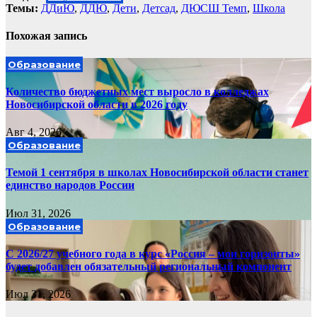
Темы:
ДДиЮ
,
ДДЮ
,
Дети
,
Детсад
,
ДЮСШ Темп
,
Школа
Похожая запись
Образование
Количество бюджетных мест выросло в колледжах
Новосибирской области в 2026 году
Авг 4, 2026
Образование
Темой 1 сентября в школах Новосибирской области станет
единство народов России
Июл 31, 2026
Образование
С 2026/27 учебного года в курс «Россия – мои горизонты»
будет добавлен обязательный региональный компонент
Июл 31, 2026