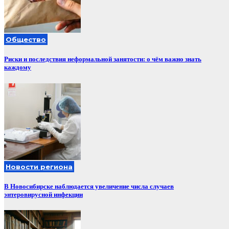
Общество
Риски и последствия неформальной занятости: о чём важно знать
каждому
Новости региона
В Новосибирске наблюдается увеличение числа случаев
энтеровирусной инфекции