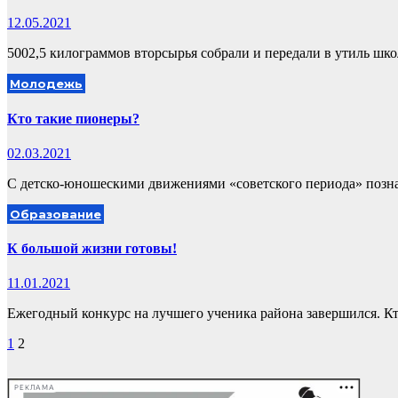
12.05.2021
5002,5 килограммов вторсырья собрали и передали в утиль шк
Молодежь
Кто такие пионеры?
02.03.2021
С детско-юношескими движениями «советского периода» позн
Образование
К большой жизни готовы!
11.01.2021
Ежегодный конкурс на лучшего ученика района завершился. К
Пагинация
1
2
записей
РЕКЛАМА