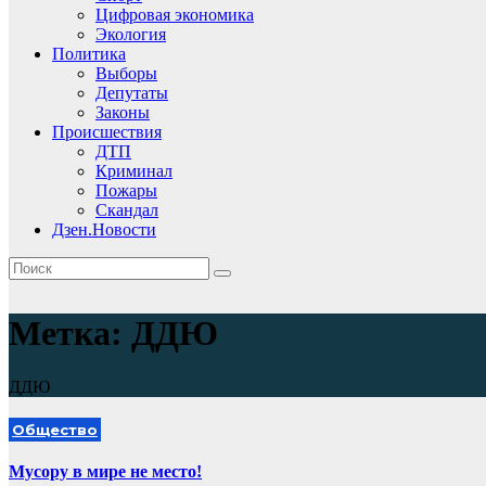
Цифровая экономика
Экология
Политика
Выборы
Депутаты
Законы
Происшествия
ДТП
Криминал
Пожары
Скандал
Дзен.Новости
Метка:
ДДЮ
ДДЮ
Общество
Мусору в мире не место!