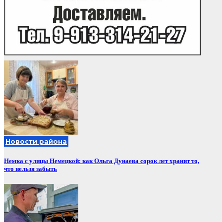
Новости района
Немка с улицы Немецкой: как Ольга Дунаева сорок лет хранит то,
что нельзя забыть