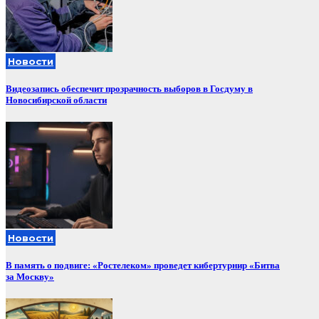
Новости
Видеозапись обеспечит прозрачность выборов в Госдуму в
Новосибирской области
Новости
В память о подвиге: «Ростелеком» проведет кибертурнир «Битва
за Москву»