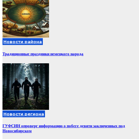
Новости района
Традиционные праздники немецкого народа
Новости региона
ГУФСИН опроверг информацию о побеге девяти заключенных под
Новосибирском