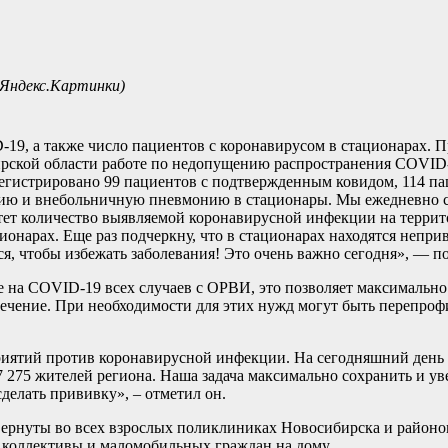
 Яндекс.Картинки)
19, а также число пациентов с коронавирусом в стационарах. П
ирской области работе по недопущению распространения COVI
регистрировано 99 пациентов с подтвержденным ковидом, 114 п
цию и внебольничную пневмонию в стационары. Мы ежедневно 
тет количество выявляемой коронавирусной инфекции на террит
ционарах. Еще раз подчеркну, что в стационарах находятся неп
я, чтобы избежать заболевания! Это очень важно сегодня», — п
е на COVID-19 всех случаев с ОРВИ, это позволяет максимально
 лечение. При необходимости для этих нужд могут быть перепр
иятий против коронавирусной инфекции. На сегодняшний день
 275 жителей региона. Наша задача максимально сохранить и ув
елать прививку», – отметил он.
рнуты во всех взрослых поликлиниках Новосибирска и районов
 коллективы и маломобильных граждан на дому.