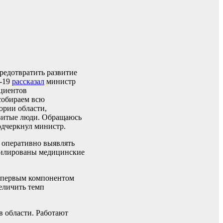
редотвратить развитие
D-19
рассказал
министр
ациентов
собираем всю
ории области,
ривитые люди. Обращаюсь
одчеркнул министр.
 оперативно выявлять
офилированы медицинские
 первым компонентом
еличить темп
 области. Работают