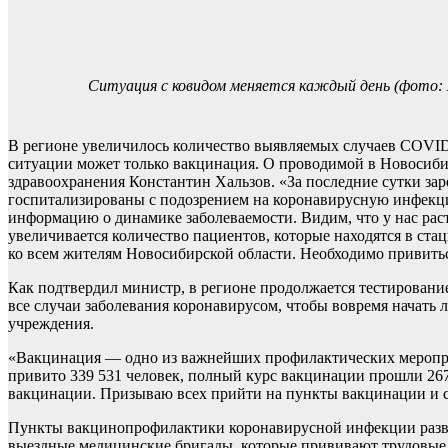
Ситуация с ковидом меняется каждый день (фото:
В регионе увеличилось количество выявляемых случаев COVID-
ситуации может только вакцинация. О проводимой в Новосиб
здравоохранения Константин Хальзов. «За последние сутки за
госпитализированы с подозрением на коронавирусную инфек
информацию о динамике заболеваемости. Видим, что у нас рас
увеличивается количество пациентов, которые находятся в ста
ко всем жителям Новосибирской области. Необходимо привитьс
Как подтвердил министр, в регионе продолжается тестировани
все случаи заболевания коронавирусом, чтобы вовремя начать
учреждения.
«Вакцинация — одно из важнейших профилактических меропр
привито 339 531 человек, полный курс вакцинации прошли 267
вакцинации. Призываю всех прийти на пункты вакцинации и сд
Пункты вакцинопрофилактики коронавирусной инфекции разве
выездные медицинские бригады, которые прививают трудовые