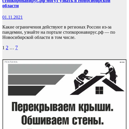
стопкоронавирус.рф могут узнать в Новосибирской
области
01.11.2021
Какие ограничения действуют в регионах России из-за
пандемии, узнайте на портале стопкоронавирус.рф — по
Новосибирской области в том числе.
Пагинация
2
7
1
…
записей
РЕКЛАМА