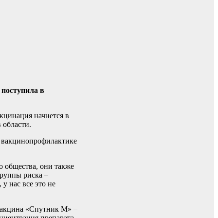
 поступила в
акцинация начнется в
 области.
о вакцинопрофилактике
о общества, они также
группы риска –
у нас все это не
 Вакцина «Спутник М» –
нцентрация препарата,