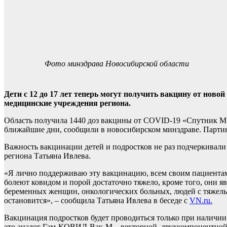
Фото минздрава Новосибирской области
Дети с 12 до 17 лет теперь могут получить вакцину от нов
медицинские учреждения региона.
Область получила 1440 доз вакцины от COVID-19 «Спутник М», 
ближайшие дни, сообщили в новосибирском минздраве. Парти
Важность вакцинации детей и подростков не раз подчеркивали
региона Татьяна Ивлева.
«Я лично поддерживаю эту вакцинацию, всем своим пациентам
болеют ковидом и порой достаточно тяжело, кроме того, они я
беременных женщин, онкологических больных, людей с тяжелым
остановится», – сообщила Татьяна Ивлева в беседе с
VN.ru.
Вакцинация подростков будет проводиться только при наличии
это аналог Гам-КОВИД-Вак-М – векторной, двухкомпонентной 