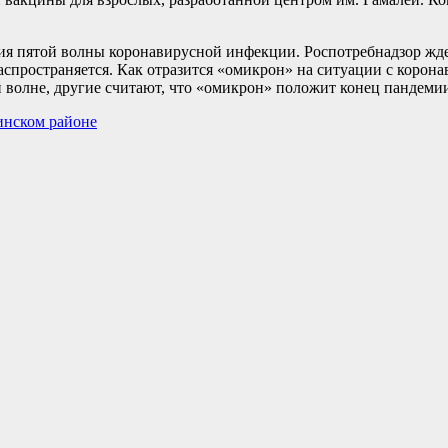
ния пятой волны коронавирусной инфекции. Роспотребнадзор жде
спространяется. Как отразится «омикрон» на ситуации с корон
той волне, другие считают, что «омикрон» положит конец пандеми
инском районе