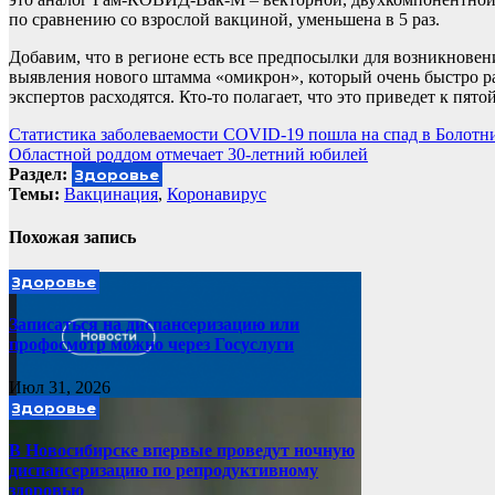
по сравнению со взрослой вакциной, уменьшена в 5 раз.
Добавим, что в регионе есть все предпосылки для возникнове
выявления нового штамма «омикрон», который очень быстро ра
экспертов расходятся. Кто-то полагает, что это приведет к пя
Навигация
Статистика заболеваемости COVID-19 пошла на спад в Болотн
Областной роддом отмечает 30-летний юбилей
по
Раздел:
Здоровье
записям
Темы:
Вакцинация
,
Коронавирус
Похожая запись
Здоровье
Записаться на диспансеризацию или
профосмотр можно через Госуслуги
Июл 31, 2026
Здоровье
В Новосибирске впервые проведут ночную
диспансеризацию по репродуктивному
здоровью