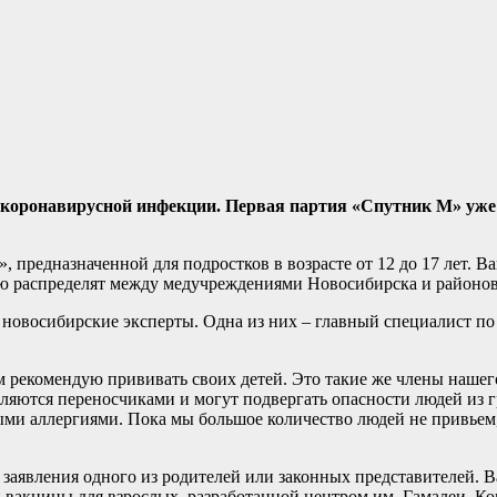
ой коронавирусной инфекции. Первая партия «Спутник М» уже
предназначенной для подростков в возрасте от 12 до 17 лет. В
ю распределят между медучреждениями Новосибирска и районов
 новосибирские эксперты. Одна из них – главный специалист п
 рекомендую прививать своих детей. Это такие же члены нашег
вляются переносчиками и могут подвергать опасности людей из 
и аллергиями. Пока мы большое количество людей не привьем, 
 заявления одного из родителей или законных представителей.
вакцины для взрослых, разработанной центром им. Гамалеи. Ко