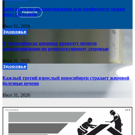
Записаться на диспансеризацию или профосмотр можно
через Госуслуги
Июл 31, 2026
Здоровье
В Новосибирске впервые проведут ночную
диспансеризацию по репродуктивному здоровью
Июл 31, 2026
Здоровье
Каждый третий взрослый новосибирец страдает жировой
болезнью печени
Июл 31, 2026
РЕКЛАМА