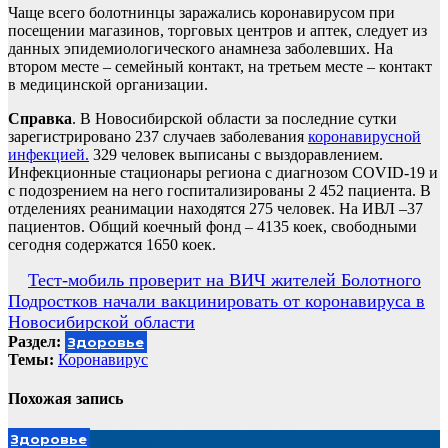
Чаще всего болотнинцы заражались коронавирусом при
посещении магазинов, торговых центров и аптек, следует из
данных эпидемиологического анамнеза заболевших. На
втором месте – семейный контакт, на третьем месте – контакт
в медицинской организации.
Справка
. В Новосибирской области за последние сутки
зарегистрировано 237 случаев заболевания
коронавирусной
инфекцией.
329 человек выписаны с выздоравлением.
Инфекционные стационары региона с диагнозом COVID-19 и
с подозрением на него госпитализированы 2 452 пациента. В
отделениях реанимации находятся 275 человек. На ИВЛ –37
пациентов. Общий коечный фонд – 4135 коек, свободными
сегодня содержатся 1650 коек.
Навигация
Тест-мобиль проверит на ВИЧ жителей Болотного
Подростков начали вакцинировать от коронавируса в
по
Новосибирской области
записям
Раздел:
Здоровье
Темы:
Коронавирус
Похожая запись
Здоровье