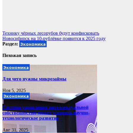
Навигация
Технику чёрных лесорубов будут конфисковать
Новосибирск на 10-рублёвке появится к 2025 году
по
Раздел:
Экономика
записям
Похожая запись
Экономика
Для чего нужны микрозаймы
Ноя 5, 2025
Экономика
Система управления интеллектуальной
собственностью может ускорить научно-
технологическое развитие
Авг 31, 2025