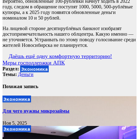
Вероятно, обновленные 100-рублёвки начнут ходить в 2022
году, следом в обращение поступят 1000, 5000, 500-рублёвые
купюры, а к 2025 году появятся обновленные деньги
номиналом 10 и 50 рублей.
На лицевой стороне десятирублёвых банкнот изобразят
достопримечательность нашего облцентра. Какую именно —
не уточняется. Устраивать по этому поводу голосование среди
жителей Новосибирска не планируется.
Навигация
Даёшь ещё одну комфортную территорию!
Меры господдержки АПК
по
Раздел:
Экономика
записям
Темы:
Деньги
Похожая запись
Экономика
Для чего нужны микрозаймы
Ноя 5, 2025
Экономика