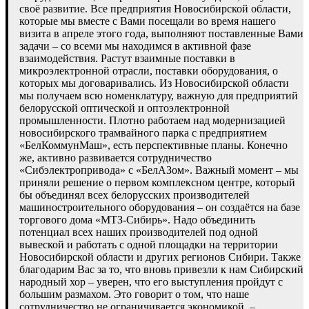
своё развитие. Все предприятия Новосибирской области,
которые мы вместе с Вами посещали во время нашего
визита в апреле этого года, выполняют поставленные Вами
задачи – со всеми мы находимся в активной фазе
взаимодействия. Растут взаимные поставки в
микроэлектронной отрасли, поставки оборудования, о
которых мы договаривались. Из Новосибирской области
мы получаем всю номенклатуру, важную для предприятий
белорусской оптической и оптоэлектронной
промышленности. Плотно работаем над модернизацией
новосибирского трамвайного парка с предприятием
«БелКоммунМаш», есть перспективные планы. Конечно
же, активно развивается сотрудничество
«Сибэлектропривода» с «БелАЗом». Важный момент – мы
приняли решение о первом комплексном центре, который
бы объединял всех белорусских производителей
машиностроительного оборудования – он создаётся на базе
торгового дома «МТЗ-Сибирь». Надо объединить
потенциал всех наших производителей под одной
вывеской и работать с одной площадки на территории
Новосибирской области и других регионов Сибири. Также
благодарим Вас за то, что вновь привезли к нам Сибирский
народный хор – уверен, что его выступления пройдут с
большим размахом. Это говорит о том, что наше
сотрудничество не ограничивается экономикой, –