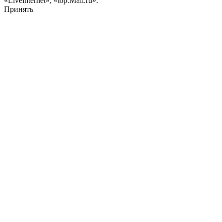
«Liveinternet», «top.Mail.ru».
Принять