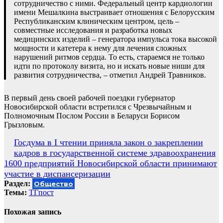
сотрудничество с ними. Федеральный центр кардиологии
имени Мешалкина выстраивает отношения с Белорусским
Республиканским клиническим центром, цель –
совместные исследования и разработка новых
медицинских изделий – генератора импульса тока высокой
мощности и катетера к нему для лечения сложных
нарушений ритмов сердца. То есть, стараемся не только
идти по протоколу визита, но и искать новые ниши для
развития сотрудничества, – отметил Андрей Травников.
В первый день своей рабочей поездки губернатор
Новосибирской области встретился с Чрезвычайным и
Полномочным Послом России в Беларуси Борисом
Грызловым.
Навигация
Госдума в I чтении приняла закон о закреплении
кадров в государственной системе здравоохранения
по
1600 предприятий Новосибирской области принимают
записям
участие в диспансеризации
Раздел:
Общество
Темы:
ТГпост
Похожая запись