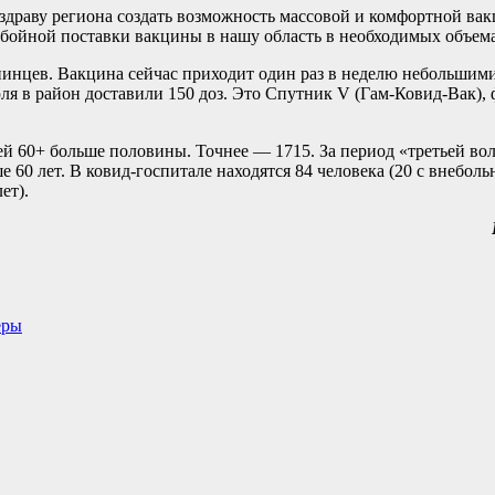
драву региона создать возможность массовой и комфортной вак
ебойной поставки вакцины в нашу область в необходимых объема
инцев. Вакцина сейчас приходит один раз в неделю небольшими
юля в район доставили 150 доз. Это Спутник V (Гам-Ковид-Вак), 
ей 60+ больше половины. Точнее — 1715. За период «третьей вол
ше 60 лет. В ковид-госпитале находятся 84 человека (20 с внебо
ет).
еры