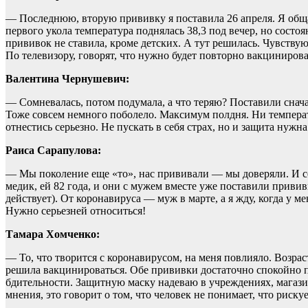
— Последнюю, вторую прививку я поставила 26 апреля. Я обща
первого укола температура поднялась 38,3 под вечер, но состоя
прививок не ставила, кроме детских. А тут решилась. Чувству
По телевизору, говорят, что нужно будет повторно вакцинирова
Валентина Чернушевич:
— Сомневалась, потом подумала, а что теряю? Поставили снача
Тоже совсем немного поболело. Максимум полдня. Ни температу
отнестись серьезно. Не пускать в себя страх, но и защита нуж
Раиса Сарапулова:
— Мы поколение еще «то», нас прививали — мы доверяли. И се
медик, ей 82 года, и они с мужем вместе уже поставили привив
действует). От коронавируса — муж в марте, а я жду, когда у 
Нужно серьезней относиться!
Тамара Хомченко:
— То, что творится с коронавирусом, на меня повлияло. Возрас
решила вакцинироваться. Обе прививки достаточно спокойно п
бдительности. Защитную маску надеваю в учреждениях, магазина
мнения, это говорит о том, что человек не понимает, что риск