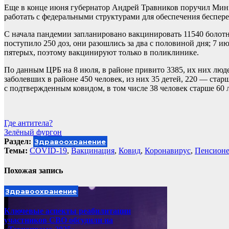
Еще в конце июня губернатор Андрей Травников поручил Минз
работать с федеральными структурами для обеспечения беспер
С начала пандемии запланировано вакцинировать 11540 болотн
поступило 250 доз, они разошлись за два с половиной дня; 7 и
пятерых, поэтому вакцинируют только в поликлинике.
По данным ЦРБ на 8 июля, в районе привито 3385, их них люд
заболевших в районе 450 человек, из них 35 детей, 220 — стар
с подтвержденным ковидом, в том числе 38 человек старше 60 л
Навигация
Где антитела?
Зелёный фургон
по
Раздел:
Здравоохранение
записям
Темы:
COVID-19
,
Вакцинация
,
Ковид
,
Коронавирус
,
Пенсион
Похожая запись
Здравоохранение
Ключевые аспекты реабилитации
участников СВО обсудили на