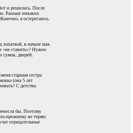
Вот и решилась. После
шло. Раньше никаких
Конечно, я остерегаюсь.
 лопаткой, в начале мая.
и «не ставить»? Нужно
и сумок, дверей.
меня старшая сестра
кокка (она 5 лет
вивать? С детства.
еренесла бы. Поэтому
 по-прежнему не теряю
вучат отрицательные