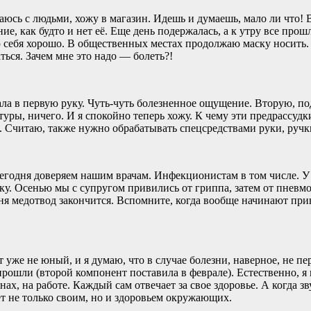
юсь с людьми, хожу в магазин. Идешь и думаешь, мало ли что! 
ние, как будто и нет её. Еще день подержалась, а к утру все про
ю себя хорошо. В общественных местах продолжаю маску носить. 
ться. Зачем мне это надо — болеть?!
ла в первую руку. Чуть-чуть болезненное ощущение. Вторую, под
ры, ничего. И я спокойно теперь хожу. К чему эти предрассудк
на. Считаю, также нужно обрабатывать спецсредствами руки, ручк
годня доверяем нашим врачам. Инфекционистам в том числе. У 
ку. Осенью мы с супругом привились от гриппа, затем от пневмо
меня медотвод закончится. Вспомните, когда вообще начинают при
т уже не юный, и я думаю, что в случае болезни, наверное, не п
рошли (второй компонент поставила в феврале). Естественно, я
х, на работе. Каждый сам отвечает за свое здоровье. А когда з
ует не только своим, но и здоровьем окружающих.