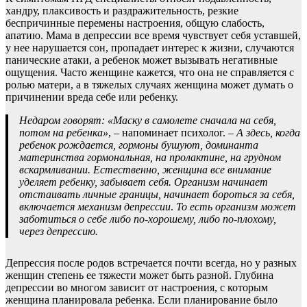
хандру, плаксивость и раздражительность, резкие
беспричинные перемены настроения, общую слабость,
апатию. Мама в депрессии все время чувствует себя уставшей,
у нее нарушается сон, пропадает интерес к жизни, случаются
панические атаки, а ребенок может вызывать негативные
ощущения. Часто женщине кажется, что она не справляется с
ролью матери, а в тяжелых случаях женщина может думать о
причинении вреда себе или ребенку.
Недаром говорят: «Маску в самолете сначала на себя,
потом на ребенка»
, – напоминает психолог. –
А здесь, когда
ребенок рождается, гормоны бушуют, доминанта
материнства гормональная, на пролактине, на грудном
вскармливании. Естественно, женщина все внимание
уделяет ребенку, забывает себя. Организм начинает
отстаивать личные границы, начинает бороться за себя,
включается механизм депрессии
.
То есть организм может
заботиться о себе либо по-хорошему, либо по-плохому,
через депрессию.
Депрессия после родов встречается почти всегда, но у разных
женщин степень ее тяжести может быть разной. Глубина
депрессии во многом зависит от настроения, с которым
женщина планировала ребенка. Если планирование было