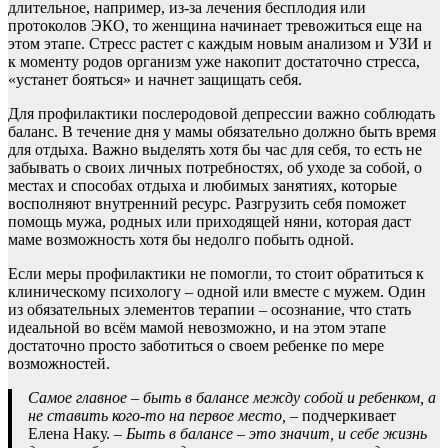
длительное, например, из-за лечения бесплодия или
протоколов ЭКО, то женщина начинает тревожиться еще на
этом этапе. Стресс растет с каждым новым анализом и УЗИ и
к моменту родов организм уже накопит достаточно стресса,
«устанет бояться» и начнет защищать себя.
Для профилактики послеродовой депрессии важно соблюдать
баланс. В течение дня у мамы обязательно должно быть время
для отдыха. Важно выделять хотя бы час для себя, то есть не
забывать о своих личных потребностях, об уходе за собой, о
местах и способах отдыха и любимых занятиях, которые
восполняют внутренний ресурс. Разгрузить себя поможет
помощь мужа, родных или приходящей няни, которая даст
маме возможность хотя бы недолго побыть одной.
Если меры профилактики не помогли, то стоит обратиться к
клиническому психологу – одной или вместе с мужем. Один
из обязательных элементов терапии – осознание, что стать
идеальной во всём мамой невозможно, и на этом этапе
достаточно просто заботиться о своем ребенке по мере
возможностей.
Самое главное – быть в балансе между собой и ребенком, а
не ставить кого-то на первое место,
– подчеркивает
Елена Наку. –
Быть в балансе – это значит, и себе жизнь