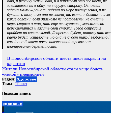
даю, и ребенку жизнь даю, и в параллели это все идет, не
заваливаюсь ни в одну, ни в другую сторону. Основная
задача мамы – решать задачи по мере поступления, и не
думать о том, чего она не знает, то есть не бояться ни за
какие болезни, если диагнозы не поставлены, не думать
через страхи о том, что еще не случилось, максимально
переключаться и гасить свои страхи. Тогда депрессия
пройдет по касательной. Депрессия будет, потому что все
равно будет усталость, но она не будет такой глобальной,
какой она бывает после накопленной тревоги от
планирования беременности
.
Навигация
В Новосибирской области шесть школ закрыли на
карантин
по
Жители Новосибирской области стали чаще болеть
записям
«немой» пневмонией
Раздел:
Здоровье
Темы:
ТГпост
Похожая запись
Здоровье