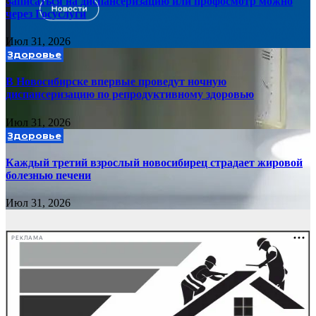
Записаться на диспансеризацию или профосмотр можно
через Госуслуги
Июл 31, 2026
Здоровье
В Новосибирске впервые проведут ночную
диспансеризацию по репродуктивному здоровью
Июл 31, 2026
Здоровье
Каждый третий взрослый новосибирец страдает жировой
болезнью печени
Июл 31, 2026
РЕКЛАМА