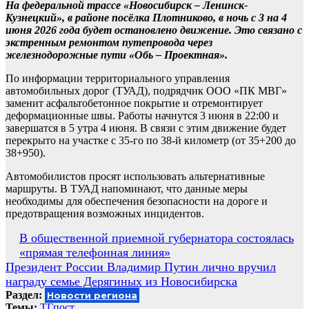
На федеральной трассе «Новосибирск – Ленинск-
Кузнецкий», в районе посёлка Плотниково, в ночь с 3 на 4
июня 2026 года будет остановлено движение. Это связано с
экстренным ремонтом путепровода через
железнодорожные пути «Обь – Проектная».
По информации территориального управления
автомобильных дорог (ТУАД), подрядчик ООО «ПК МВГ»
заменит асфальтобетонное покрытие и отремонтирует
деформационные швы. Работы начнутся 3 июня в 22:00 и
завершатся в 5 утра 4 июня. В связи с этим движение будет
перекрыто на участке с 35-го по 38-й километр (от 35+200 до
38+950).
Автомобилистов просят использовать альтернативные
маршруты. В ТУАД напоминают, что данные меры
необходимы для обеспечения безопасности на дороге и
предотвращения возможных инцидентов.
Навигация
В общественной приемной губернатора состоялась
«прямая телефонная линия»
по
Президент России Владимир Путин лично вручил
записям
награду семье Дерягиных из Новосибирска
Раздел:
Новости региона
Темы:
ТГпост