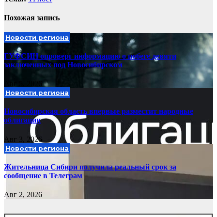
Похожая запись
Новости региона
ГУФСИН опроверг информацию о побеге девяти
заключенных под Новосибирском
Авг 5, 2026
Новости региона
Новосибирская область впервые разместит народные
облигации
Авг 3, 2026
Новости региона
Жительница Сибири получила реальный срок за
сообщение в Телеграм
Авг 2, 2026