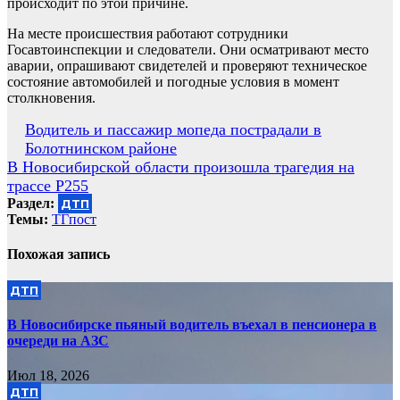
происходит по этой причине.
На месте происшествия работают сотрудники
Госавтоинспекции и следователи. Они осматривают место
аварии, опрашивают свидетелей и проверяют техническое
состояние автомобилей и погодные условия в момент
столкновения.
Навигация
️Водитель и пассажир мопеда пострадали в
Болотнинском районе
по
В Новосибирской области произошла трагедия на
записям
трассе Р255
Раздел:
ДТП
Темы:
ТГпост
Похожая запись
ДТП
В Новосибирске пьяный водитель въехал в пенсионера в
очереди на АЗС
Июл 18, 2026
ДТП