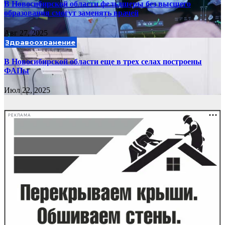
В Новосибирской области фельдшеры без высшего
образования смогут заменять врачей
Авг 27, 2025
Здравоохранение
В Новосибирской области еще в трех селах построены
ФАПы
Июл 22, 2025
РЕКЛАМА