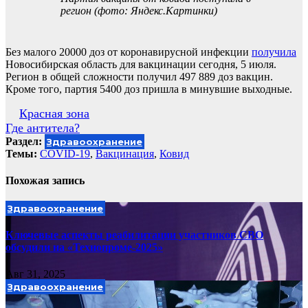
регион (фото: Яндекс.Картинки)
Без малого 20000 доз от коронавирусной инфекции
получила
Новосибирская область для вакцинации сегодня, 5 июля.
Регион в общей сложности получил 497 889 доз вакцин.
Кроме того, партия 5400 доз пришла в минувшие выходные.
Навигация
Красная зона
Где антитела?
по
Раздел:
Здравоохранение
записям
Темы:
COVID-19
,
Вакцинация
,
Ковид
Похожая запись
Здравоохранение
Ключевые аспекты реабилитации участников СВО
обсудили на «Технопроме-2025»
Авг 31, 2025
Здравоохранение