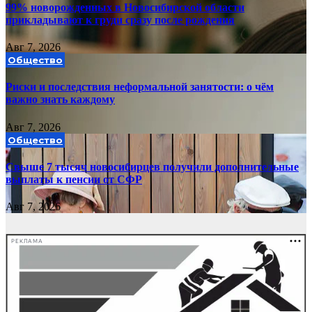
99% новорожденных в Новосибирской области
прикладывают к груди сразу после рождения
Авг 7, 2026
Общество
Риски и последствия неформальной занятости: о чём
важно знать каждому
Авг 7, 2026
Общество
Свыше 7 тысяч новосибирцев получили дополнительные
выплаты к пенсии от СФР
Авг 7, 2026
РЕКЛАМА