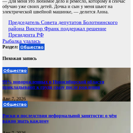
— Для меня это любимое дело и ремесло, которому я сейчас
обучаю уже своих детей. Дочка и сын у меня шьют на
электрической швейной машинке, — делится Анна.
Навигация
Председатель Совета депутатов Болотнинского
района Виктор Франк поддержал решение
по
Президента РФ
записям
Рыбалка удалась
Раздел:
Общество
Похожая запись
Общество
99% новорожденных в Новосибирской области
прикладывают к груди сразу после рождения
Авг 7, 2026
Общество
Риски и последствия неформальной занятости: о чём
важно знать каждому
Авг 7, 2026