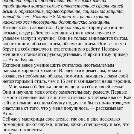
доброты, мира и спокойствия. На женских плечах
традиционно лежат самые ответственные сферы нашей
жизни: образование, здравоохранение, социальная защита,
малый бизнес. Накануне 8 Марта мы решили узнать,
насколько же многогранны болотнинские женщины.
Казалось бы, слабый пол. Однако какую сторону жизни ни
возьми, везде работают женщины (ни в коем случае не
умаляем заслуги мужчин). Они не только занимаются бытом,
воспитанием, образованием, обслуживанием. Они зачастую
берут на себя тяжелую и ответственную работу. Нередко
женщины становятся руководителями. И яркий тому пример
— Анна Вусик.
Испокон веков умение шить считалось неотъемлемым
навыком хорошей хозяйки. Владея этим ремеслом, можно
создавать необычные образы, помогать находить людям свой
неповторимый стиль, чем с 15 лет и занимается наша героиня.
— Мои мама и бабушка шили вещи для себя и своей семьи.
Они и научили меня этому замечательному ремеслу. Первые
самостоятельные шаги в шитье я сделала в третьем классе. Как
сейчас помню, я сшила блузку подруге и была по-настоящему
счастлива от того, что у меня получилось, — рассказывает
Анна.
Сейчас у мастерицы свое ателье, где она и еще несколько
помощниц шьют блузки, платья, юбки, спецодежду и все, что
пожелают клиенты.