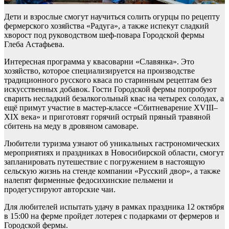
Дети и взрослые смогут научиться солить огурцы по рецепту
фермерского хозяйства «Радуга», а также испекут сладкий
хворост под руководством шеф-повара Городской фермы
Глеба Астафьева.
Интересная программа у квасоварни «Славянка». Это
хозяйство, которое специализируется на производстве
традиционного русского кваса по старинным рецептам без
искусственных добавок. Гости Городской фермы попробуют
сварить несладкий безалкогольный квас на четырех солодах, а
ещё примут участие в мастер-классе «Сбитневарение XVIII–
XIX века» и приготовят горячий острый пряный травяной
сбитень на меду в дровяном самоваре.
Любители туризма узнают об уникальных гастрономических
мероприятиях и праздниках в Новосибирской области, смогут
запланировать путешествие с погружением в настоящую
сельскую жизнь на стенде компании «Русский двор», а также
налепят фирменные федосихинские пельмени и
продегустируют авторские чаи.
Для любителей испытать удачу в рамках праздника 12 октября
в 15:00 на ферме пройдет лотерея с подарками от фермеров и
Городской фермы.