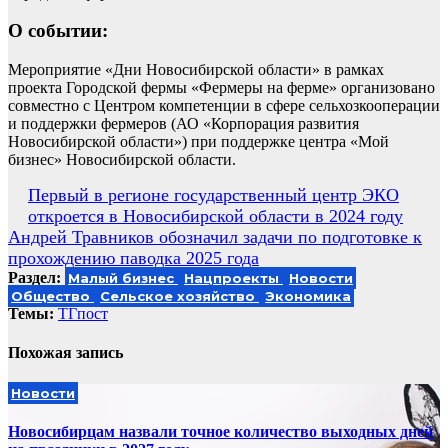
О событии:
Мероприятие «Дни Новосибирской области» в рамках
проекта Городской фермы «Фермеры на ферме» организовано
совместно с Центром компетенции в сфере сельхозкооперации
и поддержки фермеров (АО «Корпорация развития
Новосибирской области») при поддержке центра «Мой
бизнес» Новосибирской области.
Навигация
Первый в регионе государственный центр ЭКО
откроется в Новосибирской области в 2024 году
по
Андрей Травников обозначил задачи по подготовке к
записям
прохождению паводка 2025 года
Раздел:
Малый бизнес
Нацпроекты
Новости
Общество
Сельское хозяйство
Экономика
Темы:
ТГпост
Похожая запись
Новости
Новосибирцам назвали точное количество выходных дней