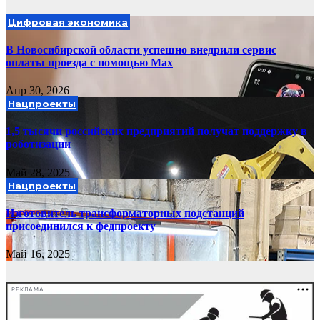
Цифровая экономика
В Новосибирской области успешно внедрили сервис
оплаты проезда с помощью Mах
Апр 30, 2026
Нацпроекты
1,5 тысячи российских предприятий получат поддержку в
роботизации
Май 28, 2025
Нацпроекты
Изготовитель трансформаторных подстанций
присоединился к федпроекту
Май 16, 2025
РЕКЛАМА