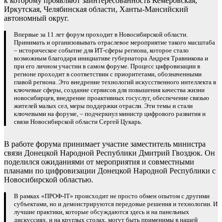
к которому проявляют заинтересованность Кемеровская,
Иркутская, Челябинская области, Ханты-Мансийский
автономный округ.
Впервые за 11 лет форум проходит в Новосибирской области.
Принимать и организовывать отраслевое мероприятие такого масштаба
– историческое событие для ИТ-сферы региона, которое стало
возможным благодаря инициативе губернатора Андрея Травникова и
при его личном участии в самом форуме. Процесс цифровизации в
регионе проходит в соответствии с приоритетами, обозначенными
главой региона. Это внедрение технологий искусственного интеллекта в
ключевые сферы, создание сервисов для повышения качества жизни
новосибирцев, внедрение проактивных госуслуг, обеспечение связью
жителей малых сел, меры поддержки отрасли. Эти темы и стали
ключевыми на форуме, – подчеркнул министр цифрового развития и
связи Новосибирской области Сергей Цукарь.
В работе форума принимает участие заместитель министра
связи Донецкой Народной Республики Дмитрий Гвоздюк. Он
поделился ожиданиями от мероприятия и совместными
планами по цифровизации Донецкой Народной Республики с
Новосибирской областью.
В рамках «ПРОФ-IT» происходит не просто обмен опытом с другими
субъектами, но и демонстрируются передовые решения и технологии. И
лучшие практики, которые обсуждаются здесь и на панельных
дискуссиях, и на круглых столах, могут быть применимы в нашей