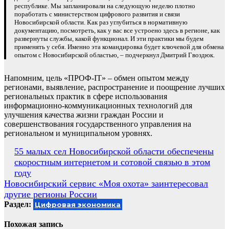
республике. Мы запланировали на следующую неделю плотно
поработать с министерством цифрового развития и связи
Новосибирской области. Как раз углубиться в нормативную
документацию, посмотреть, как у вас все устроено здесь в регионе, как
развернуты службы, какой функционал. И эти практики мы будем
применять у себя. Именно эта командировка будет ключевой для обмена
опытом с Новосибирской областью, – подчеркнул Дмитрий Гвоздюк.
Напомним, цель «ПРОФ-IT» – обмен опытом между
регионами, выявление, распространение и поощрение лучших
региональных практик в сфере использования
информационно-коммуникационных технологий для
улучшения качества жизни граждан России и
совершенствования государственного управления на
региональном и муниципальном уровнях.
Навигация
55 малых сел Новосибирской области обеспечены
скоростным интернетом и сотовой связью в этом
по
году
записям
Новосибирский сервис «Моя охота» заинтересовал
другие регионы России
Раздел:
Цифровая экономика
Похожая запись