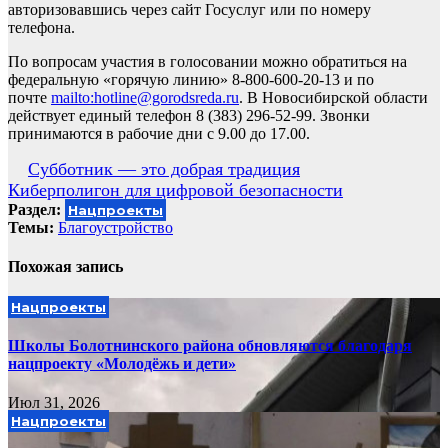
авторизовавшись через сайт Госуслуг или по номеру
телефона.
По вопросам участия в голосовании можно обратиться на
федеральную «горячую линию» 8-800-600-20-13 и по
почте
mailto:hotline@gorodsreda.ru
. В Новосибирской области
действует единый телефон 8 (383) 296-52-99. Звонки
принимаются в рабочие дни с 9.00 до 17.00.
Навигация
Субботник — это добрая традиция
Киберполигон для цифровой безопасности
по
Раздел:
Нацпроекты
записям
Темы:
Благоустройство
Похожая запись
Нацпроекты
Школы Болотнинского района обновляются благодаря
нацпроекту «Молодёжь и дети»
Июл 31, 2026
Нацпроекты