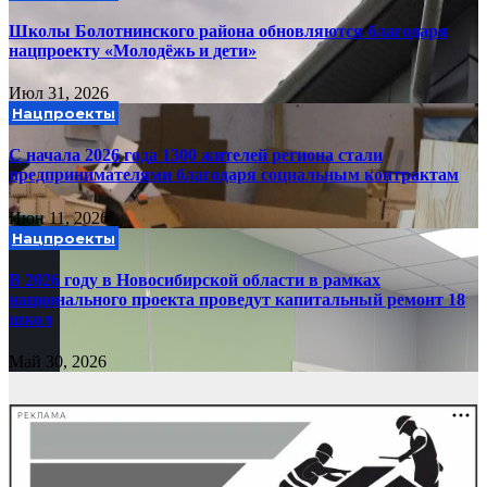
Школы Болотнинского района обновляются благодаря
нацпроекту «Молодёжь и дети»
Июл 31, 2026
Нацпроекты
С начала 2026 года 1300 жителей региона стали
предпринимателями благодаря социальным контрактам
Июн 11, 2026
Нацпроекты
В 2026 году в Новосибирской области в рамках
национального проекта проведут капитальный ремонт 18
школ
Май 30, 2026
РЕКЛАМА