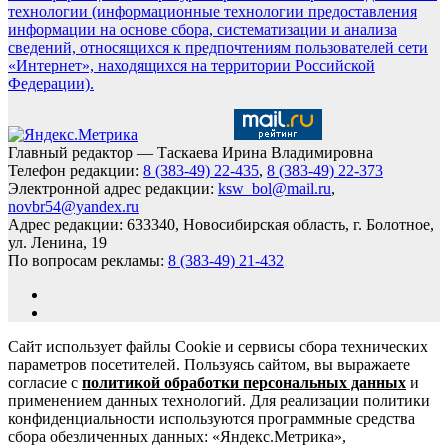
технологии (информационные технологии предоставления
информации на основе сбора, систематизации и анализа
сведений, относящихся к предпочтениям пользователей сети
«Интернет», находящихся на территории Российской
Федерации).
Главный редактор — Таскаева Ирина Владимировна
Телефон редакции:
8 (383-49) 22-435
,
8 (383-49) 22-373
Электронной адрес редакции:
ksw_bol@mail.ru
,
novbr54@yandex.ru
Адрес редакции: 633340, Новосибирская область, г. Болотное,
ул. Ленина, 19
По вопросам рекламы:
8 (383-49) 21-432
Сайт использует файлы Cookie и сервисы сбора технических
параметров посетителей. Пользуясь сайтом, вы выражаете
согласие с
политикой обработки персональных данных
и
применением данных технологий. Для реализации политики
конфиденциальности используются программные средства
сбора обезличенных данных: «Яндекс.Метрика»,