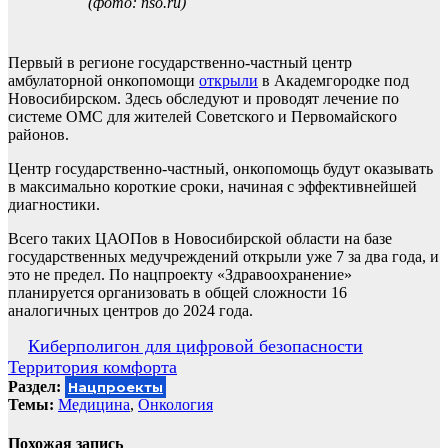
(фото: nso.ru)
Первый в регионе государственно-частный центр
амбулаторной онкопомощи
открыли
в Академгородке под
Новосибирском. Здесь обследуют и проводят лечение по
системе ОМС для жителей Советского и Первомайского
районов.
Центр государственно-частный, онкопомощь будут оказывать
в максимально короткие сроки, начиная с эффективнейшей
диагностики.
Всего таких ЦАОПов в Новосибирской области на базе
государственных медучреждений открыли уже 7 за два года, и
это не предел. По нацпроекту «Здравоохранение»
планируется организовать в общей сложности 16
аналогичных центров до 2024 года.
Навигация
Киберполигон для цифровой безопасности
Территория комфорта
по
Раздел:
Нацпроекты
записям
Темы:
Медицина
,
Онкология
Похожая запись