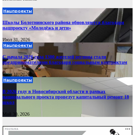
Нацпроекты
Школы Болотнинского района обновляются благодаря
нацпроекту «Молодёжь и дети»
Июл 31, 2026
Нацпроекты
С начала 2026 года 1300 жителей региона стали
предпринимателями благодаря социальным контрактам
Июн 11, 2026
Нацпроекты
В 2026 году в Новосибирской области в рамках
национального проекта проведут капитальный ремонт 18
школ
Май 30, 2026
РЕКЛАМА