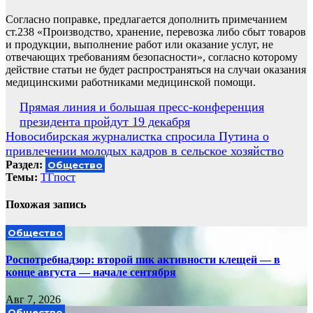
Согласно поправке, предлагается дополнить примечанием
ст.238 «Производство, хранение, перевозка либо сбыт товаров
и продукции, выполнение работ или оказание услуг, не
отвечающих требованиям безопасности», согласно которому
действие статьи не будет распространяться на случаи оказания
медицинскими работниками медицинской помощи.
Навигация
Прямая линия и большая пресс-конференция
президента пройдут 19 декабря
по
Новосибирская журналистка спросила Путина о
записям
привлечении молодых кадров в сельское хозяйство
Раздел:
Общество
Темы:
ТГпост
Похожая запись
Общество
Роспотребнадзор: второй пик активности клещей — в
конце августа — начале сентября
Авг 7, 2026
Общество