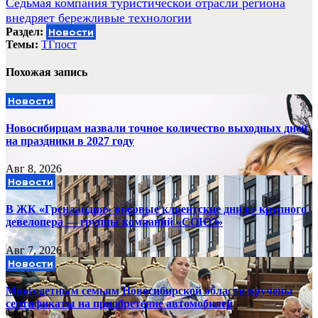
Седьмая компания туристической отрасли региона
внедряет бережливые технологии
Раздел:
Новости
Темы:
ТГпост
Похожая запись
Новости
Новосибирцам назвали точное количество выходных дней
на праздники в 2027 году
Авг 8, 2026
Новости
В ЖК «Гренландия» впервые клиентские дни от крупного
девелопера — группы компаний «СОЮЗ»
Авг 7, 2026
Новости
Многодетным семьям Новосибирской области вручены
сертификаты на приобретение автомобилей