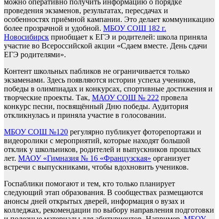
можно оперативно получить информацию о порядке
проведения экзаменов, результатах, пересдачах и
особенностях приёмной кампании. Это делает коммуникацию
более прозрачной и удобной.
МБОУ СОШ 182 г.
Новосибирск
приобщает к ЕГЭ и родителей: школа приняла
участие во Всероссийской акции «Сдаем вместе. День сдачи
ЕГЭ родителями».
Контент школьных пабликов не ограничивается только
экзаменами. Здесь появляются истории успеха учеников,
победы в олимпиадах и конкурсах, спортивные достижения и
творческие проекты. Так,
МАОУ СОШ № 222
провела
конкурс песни, посвящённый Дню победы. Аудитория
откликнулась и приняла участие в голосовании.
МБОУ СОШ №120
регулярно публикует фоторепортажи и
видеоролики с мероприятий, которые находят большой
отклик у школьников, родителей и выпускников прошлых
лет.
МАОУ «Гимназия № 16 «Французская»
организует
встречи с выпускниками, чтобы вдохновить учеников.
Госпаблики помогают и тем, кто только планирует
следующий этап образования. В сообществах размещаются
анонсы дней открытых дверей, информация о вузах и
колледжах, рекомендации по выбору направления подготовки
и полезные материалы для абитуриентов. Например,
МБОУ