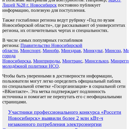
Лицей №28 г. Новосибирск
постоянно публикует
информацию, полезную для поступления.
Также госпаблики региона ведут рубрику «Гид по вузам
Новосибирской области», где рассказывают об университетах
региона, их отличительных чертах и специальностях.
В числе самых популярных госпабликов
региона:
Правительство Новосибирской
области
,
Минспорт
,
Минобр
,
Минздрав
,
Минкульт
,
Минсоц
,
Ми
города
Новосибирска
,
Минприроды
,
Минтранс
,
Минсельхоз
,
Минрегп
молодёжной политики НСО
.
Чтобы быть уверенными в достоверности информации,
пользователи могут легко определить официальный паблик
по специальной отметке «Госорганизация» в социальной сети
«ВКонтакте». Эта метка подтверждает подлинность
источника и помогает не перепутать его с неофициальными
страницами.
Навигация
Участники профессионального конкурса «Россети
Новосибирск» выявили более 2 млн кВт-ч
по
незаконного потребления электроэнергии
записям