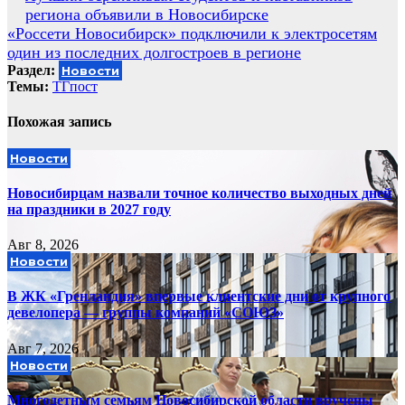
региона объявили в Новосибирске
по
«Россети Новосибирск» подключили к электросетям
записям
один из последних долгостроев в регионе
Раздел:
Новости
Темы:
ТГпост
Похожая запись
Новости
Новосибирцам назвали точное количество выходных дней
на праздники в 2027 году
Авг 8, 2026
Новости
В ЖК «Гренландия» впервые клиентские дни от крупного
девелопера — группы компаний «СОЮЗ»
Авг 7, 2026
Новости
Многодетным семьям Новосибирской области вручены