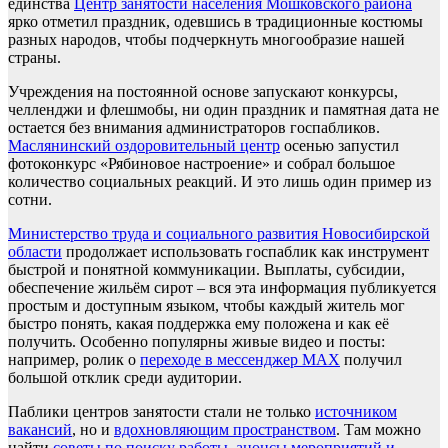
единства
Центр занятости населения Мошковского района
ярко отметил праздник, одевшись в традиционные костюмы
разных народов, чтобы подчеркнуть многообразие нашей
страны.
Учреждения на постоянной основе запускают конкурсы,
челленджи и флешмобы, ни один праздник и памятная дата не
остается без внимания администраторов госпабликов.
Маслянинский оздоровительный центр
осенью запустил
фотоконкурс «Рябиновое настроение» и собрал большое
количество социальных реакций. И это лишь один пример из
сотни.
Министерство труда и социального развития Новосибирской
области
продолжает использовать госпаблик как инструмент
быстрой и понятной коммуникации. Выплаты, субсидии,
обеспечение жильём сирот – вся эта информация публикуется
простым и доступным языком, чтобы каждый житель мог
быстро понять, какая поддержка ему положена и как её
получить. Особенно популярны живые видео и посты:
например, ролик о
переходе в мессенджер MAX
получил
большой отклик среди аудитории.
Паблики центров занятости стали не только
источником
вакансий
, но и
вдохновляющим пространством
. Там можно
найти
советы по поиску работы
,
анонсы мероприятий и