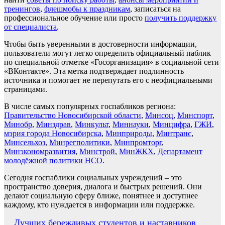
тренингов
,
флешмобы к праздникам
, записаться на
профессиональное обучение или просто
получить поддержку
от специалиста
.
Чтобы быть уверенными в достоверности информации,
пользователи могут легко определить официальный паблик
по специальной отметке «Госорганизация» в социальной сети
«ВКонтакте». Эта метка подтверждает подлинность
источника и помогает не перепутать его с неофициальными
страницами.
В числе самых популярных госпабликов региона:
Правительство Новосибирской области
,
Минсоц
,
Минспорт
,
Минобр
,
Минздрав
,
Минкульт
,
Миннауки
,
Минцифра
,
ГЖИ
,
мэрия города Новосибирска
,
Минприроды
,
Минтранс
,
Минсельхоз
,
Минрегполитики
,
Минпромторг
,
Минэкономразвития
,
Минстрой
,
МинЖКХ
,
Департамент
молодёжной политики НСО
.
Сегодня госпаблики социальных учреждений – это
пространство доверия, диалога и быстрых решений. Они
делают социальную сферу ближе, понятнее и доступнее
каждому, кто нуждается в информации или поддержке.
Навигация
Лучших бережливых студентов и наставников