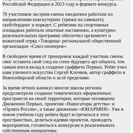
Российской Федерации в 2023 году в формате конкурса.
70 участников экстрим-смены ежедневно работали по
направлениям кикскутеринг (трюки на самокате),
скейтбординг и воркаут. С ребятами на спортивных
площадках работали опытные наставники, а культурно-
развлекательную программу обеспечил оргкомитет и
вожатский отряд «Товарищ» региональной общественной
организации «Союз пионеров».
В свободное время от тренировок каждый участник смены
смог оставить свой след на стене будущего арт-объекта, тем
самым внеся вклад в создание граффити Первых. Ребят учил
азам уличного искусства Сергей Клочков, автор граффити в
Новосибирской области и за её пределами.
За время летних каникул многие школы региона
предусмотрели создание тематических оформленных
пространств на своей территории, которые посвящены
Движению Первых, проектам «Навигаторы детства» и
«Орлята России», а также движению «ЮНАРМИЯ». Уже в
новом учебном году ребята будут встречаться в этих
пространствах, делиться идеями проектов, проводить
мероприятия, готовиться к конкурсам и реализовывать
собственным инициативы.