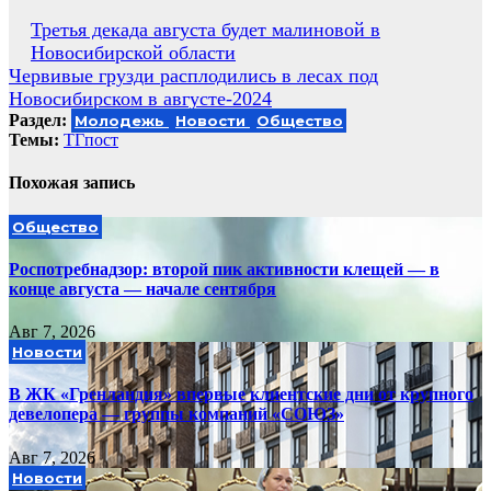
Навигация
Третья декада августа будет малиновой в
Новосибирской области
по
Червивые грузди расплодились в лесах под
записям
Новосибирском в августе-2024
Раздел:
Молодежь
Новости
Общество
Темы:
ТГпост
Похожая запись
Общество
Роспотребнадзор: второй пик активности клещей — в
конце августа — начале сентября
Авг 7, 2026
Новости
В ЖК «Гренландия» впервые клиентские дни от крупного
девелопера — группы компаний «СОЮЗ»
Авг 7, 2026
Новости