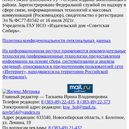
района. Зарегистрировано Федеральной службой по надзору в
сфере связи, информационных технологий и массовых
коммуникаций (Роскомнадзор), свидетельство о регистрации
Эл № ФС77-81542 от 16 июля 2021г.
Учредитель ГАУ НСО «Издательский дом «Советская
Сибирь».
Политика конфиденциальности персональных данных
На информационном ресурсе применяются рекомендательные
технологии (информационные технологии предоставления
информации на основе сбора, систематизации и анализа
сведений, относящихся к предпочтениям пользователей сети
«Интернет», находящихся на территории Российской
Федерации).
Главный редактор — Таскаева Ирина Владимировна
Телефон редакции:
8 (383-49) 22-435
,
8 (383-49) 22-373
Электронной адрес редакции:
ksw_bol@mail.ru
,
novbr54@yandex.ru
Адрес редакции: 633340, Новосибирская область, г. Болотное,
ул. Ленина, 19
По вопросам рекламы:
8 (383-49) 21-432