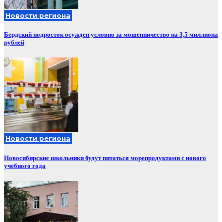
Новости региона
Бердский подросток осужден условно за мошенничество на 3,5 миллиона
рублей
Новости региона
Новосибирские школьники будут питаться морепродуктами с нового
учебного года