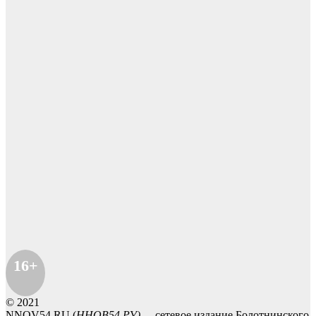
16+
© 2021
NNOV54.RU (
ННОВ54.РУ)
- сетевое издание Болотнинского