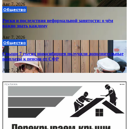
Авг 7, 2026
Общество
Риски и последствия неформальной занятости: о чём
важно знать каждому
Авг 7, 2026
Общество
Свыше 7 тысяч новосибирцев получили дополнительные
выплаты к пенсии от СФР
Авг 7, 2026
РЕКЛАМА