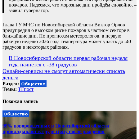
пожаров. Надеемся, что морозные дни пройдём спокойно, –
заявил губернатор.
Глава ГУ МЧС по Новосибирской области Виктор Орлов
предупредил о высоком риске пожаров в частном секторе в
ближайшие дни. По прогнозам метеорологов, в первую
рабочую неделю 2026 года температура может упасть до -40
градусов в некоторых районах.
Навигация
В Новосибирской области первая рабочая неделя
года начнется с -38 градусов
по
Онлайн-сервисы не смогут автоматически списать
записям
деньги
Раздел:
Общество
Темы:
ТГпост
Похожая запись
Общество
99% новорожденных в Новосибирской области
прикладывают к груди сразу после рождения