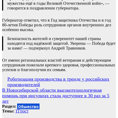
мужества ещё в годы Великой Отечественной войн», —
говорится в поздравлении губернатора.
Губернатор отметил, что в Год защитника Отечества и в год
80-летия Победы роль сотрудников органов внутренних дел
особенно высока.
Безопасность жителей и суверенитет нашей страны
находятся под надёжной защитой. Уверены — Победа будет
за нами! — подчеркнул Андрей Травников.
От имени региональных властей ветеранам и действующим
сотрудникам пожелали крепкого здоровья, профессиональных
успехов и благополучия их семьям.
Навигация
Роботизация производства в тренде у российских
производителей
по
В Новосибирской области высокотехнологичная
записям
помощь при инсультах стала доступнее в 30 раз за 5
лет
Раздел:
Общество
Темы:
ТГпост