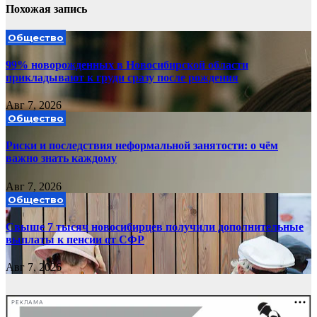
Похожая запись
Общество
99% новорожденных в Новосибирской области
прикладывают к груди сразу после рождения
Авг 7, 2026
Общество
Риски и последствия неформальной занятости: о чём
важно знать каждому
Авг 7, 2026
Общество
Свыше 7 тысяч новосибирцев получили дополнительные
выплаты к пенсии от СФР
Авг 7, 2026
РЕКЛАМА