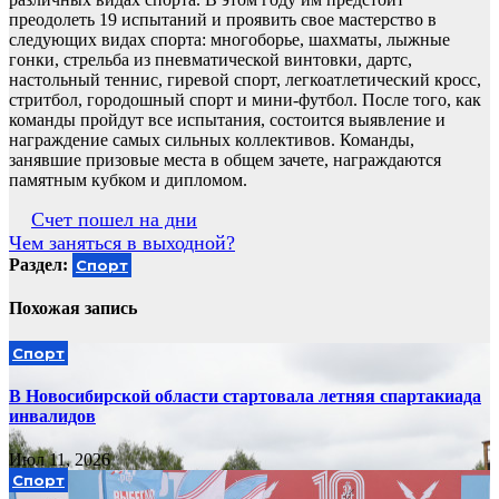
преодолеть 19 испытаний и проявить свое мастерство в
следующих видах спорта: многоборье, шахматы, лыжные
гонки, стрельба из пневматической винтовки, дартс,
настольный теннис, гиревой спорт, легкоатлетический кросс,
стритбол, городошный спорт и мини-футбол. После того, как
команды пройдут все испытания, состоится выявление и
награждение самых сильных коллективов. Команды,
занявшие призовые места в общем зачете, награждаются
памятным кубком и дипломом.
Навигация
Счет пошел на дни
Чем заняться в выходной?
по
Раздел:
Спорт
записям
Похожая запись
Спорт
В Новосибирской области стартовала летняя спартакиада
инвалидов
Июл 11, 2026
Спорт