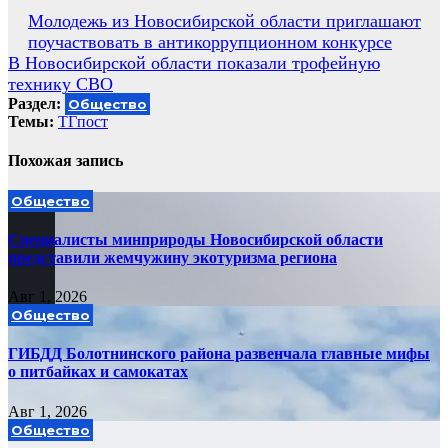
Навигация
Молодежь из Новосибирской области приглашают
поучаствовать в антикоррупционном конкурсе
по
В Новосибирской области показали трофейную
записям
технику СВО
Раздел:
Общество
Темы:
ТГпост
Похожая запись
Общество
Специалисты минприроды Новосибирской области
представили жемчужину экотуризма региона
Авг 1, 2026
Общество
ГИБДД Болотнинского района развенчала главные мифы
о питбайках и самокатах
Авг 1, 2026
Общество