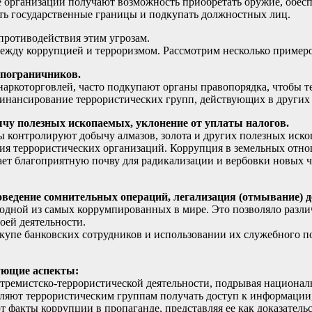
 организации получают возможность приобретать оружие, обес
ть государственные границы и подкупать должностных лиц.
ротиводействия этим угрозам.
между коррупцией и терроризмом. Рассмотрим несколько примеро
 пограничников.
ркоторговлей, часто подкупают органы правопорядка, чтобы те
финансирование террористических групп, действующих в других 
ычу полезных ископаемых, уклонение от уплаты налогов.
 контролируют добычу алмазов, золота и других полезных иско
ния террористических организаций. Коррупция в земельных отн
ает благоприятную почву для радикализации и вербовки новых ч
оведение сомнительных операций, легализация (отмывание) 
ь одной из самых коррумпированных в мире. Это позволяло раз
оей деятельности.
купе банковских сотрудников и использовании их служебного п
ующие аспекты:
стремистско-террористической деятельности, подрывая национал
ляют террористическим группам получать доступ к информации
т факты коррупции в пропаганде, представляя ее как доказатель