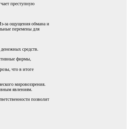
гчает преступную
Из-за ощущения обмана и
альные перемены для
 денежных средств.
иктивные фирмы,
розы, что в итоге
еского мировоззрения.
ивным явлениям.
ответственности позволит