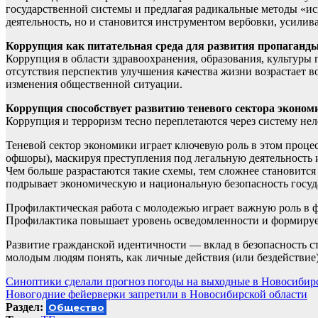
государственной системы и предлагая радикальные методы «ис
деятельность, но и становится инструментом вербовки, усилив
Коррупция как питательная среда для развития пропаганды
Коррупция в области здравоохранения, образования, культуры
отсутствия перспектив улучшения качества жизни возрастает
изменения общественной ситуации.
Коррупция способствует развитию теневого сектора эконом
Коррупция и терроризм тесно переплетаются через систему не
Теневой сектор экономики играет ключевую роль в этом проце
офшоры), маскируя преступления под легальную деятельность 
Чем больше разрастаются такие схемы, тем сложнее становится 
подрывает экономическую и национальную безопасность госуд
Профилактическая работа с молодежью играет важную роль в 
Профилактика повышает уровень осведомленности и формирует
Развитие гражданской идентичности — вклад в безопасность ст
молодым людям понять, как личные действия (или бездействие
Навигация
Синоптики сделали прогноз погоды на выходные в Новосибир
Новогодние фейерверки запретили в Новосибирской области
по
Раздел:
Общество