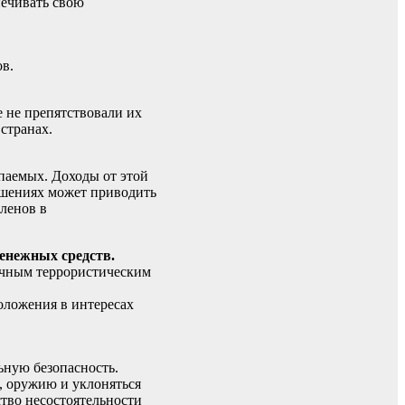
печивать свою
в.
 не препятствовали их
странах.
паемых. Доходы от этой
ошениях может приводить
ленов в
денежных средств.
личным террористическим
оложения в интересах
ьную безопасность.
, оружию и уклоняться
ство несостоятельности