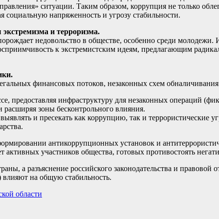
правления» ситуации. Таким образом, коррупция не только обле
ая социальную напряженность и угрозу стабильности.
 экстремизма и терроризма.
 порождает недовольство в обществе, особенно среди молодежи. 
 восприимчивость к экстремистским идеям, предлагающим радик
ики.
легальных финансовых потоков, незаконных схем обналичивания
ссе, предоставляя инфраструктуру для незаконных операций (ф
и расширяя зоны бесконтрольного влияния.
выявлять и пресекать как коррупцию, так и террористические уг
арства.
формировании антикоррупционных установок и антитеррористич
 активных участников общества, готовых противостоять негат
раны, а разъяснение российского законодательства и правовой 
) влияют на общую стабильность.
ской области