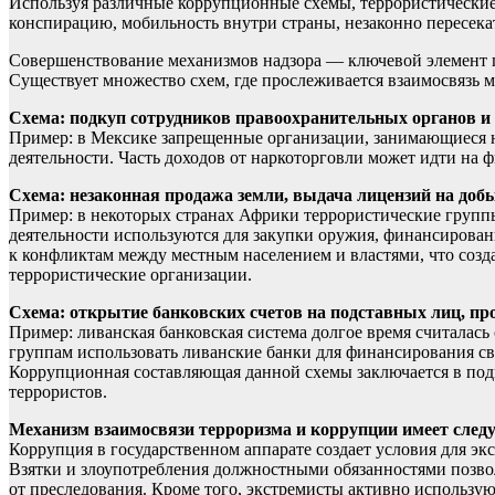
Используя различные коррупционные схемы, террористические
конспирацию, мобильность внутри страны, незаконно пересека
Совершенствование механизмов надзора — ключевой элемент п
Существует множество схем, где прослеживается взаимосвязь 
Схема: подкуп сотрудников правоохранительных органов и
Пример: в Мексике запрещенные организации, занимающиеся на
деятельности. Часть доходов от наркоторговли может идти на 
Схема: незаконная продажа земли, выдача лицензий на доб
Пример: в некоторых странах Африки террористические группы
деятельности используются для закупки оружия, финансирова
к конфликтам между местным населением и властями, что созд
террористические организации.
Схема: открытие банковских счетов на подставных лиц, пр
Пример: ливанская банковская система долгое время считалас
группам использовать ливанские банки для финансирования св
Коррупционная составляющая данной схемы заключается в под
террористов.
Механизм взаимосвязи терроризма и коррупции имеет след
Коррупция в государственном аппарате создает условия для эк
Взятки и злоупотребления должностными обязанностями позво
от преследования. Кроме того, экстремисты активно использую