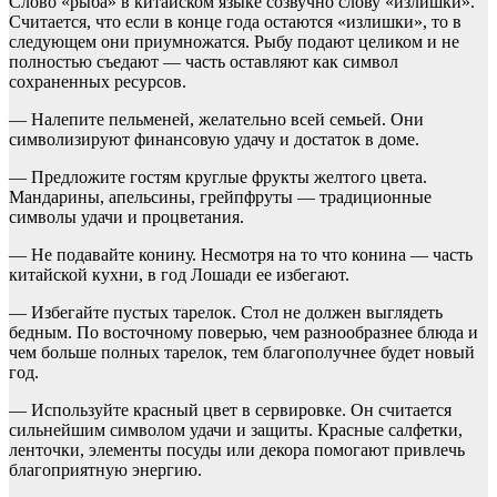
Слово «рыба» в китайском языке созвучно слову «излишки».
Считается, что если в конце года остаются «излишки», то в
следующем они приумножатся. Рыбу подают целиком и не
полностью съедают — часть оставляют как символ
сохраненных ресурсов.
— Налепите пельменей, желательно всей семьей. Они
символизируют финансовую удачу и достаток в доме.
— Предложите гостям круглые фрукты желтого цвета.
Мандарины, апельсины, грейпфруты — традиционные
символы удачи и процветания.
— Не подавайте конину. Несмотря на то что конина — часть
китайской кухни, в год Лошади ее избегают.
— Избегайте пустых тарелок. Стол не должен выглядеть
бедным. По восточному поверью, чем разнообразнее блюда и
чем больше полных тарелок, тем благополучнее будет новый
год.
— Используйте красный цвет в сервировке. Он считается
сильнейшим символом удачи и защиты. Красные салфетки,
ленточки, элементы посуды или декора помогают привлечь
благоприятную энергию.