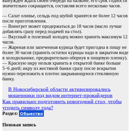
вынужден ждать своей очереди на балконе, его срок годности
значительно сокращается, составляя всего несколько часов.
— Салат оливье, сельдь под шубой хранятся не более 12 часов
после приготовления.
— Винегрет может продержаться до 18 часов (масло лучше
добавлять сразу перед подачей на стол).
— Вкусный и полезный холодец можно хранить максимум 12
часов.
— Жареная или запеченная курица будет пригодна в пищу не
более 36 часов (хранить остатки курицы надо в закрытом виде
в холодильнике, предварительно обернув в пищевую пленку).
— Красную икру нельзя хранить в открытой банке больше
5−6 дней; икру из жестяной банки сразу после вскрытия
нужно переложить в плотно закрывающуюся стеклянную
банку.
Навигация
В Новосибирской области активизировались
мошенники под видом интернет-провайдеров
по
Как правильно подготовить новогодний стол, чтобы
записям
угодить символу года?
Раздел:
Общество
Похожая запись