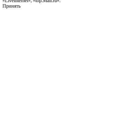
«Liveinternet», «top.Mail.ru».
Принять