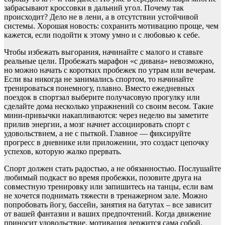
забрасывают кроссовки в дальний угол. Почему так
происходит? Дело не в лени, а в отсутствии устойчивой
системы. Хорошая новость: сохранить мотивацию проще, чем
кажется, если подойти к этому умно и с любовью к себе.
Чтобы избежать выгорания, начинайте с малого и ставьте
реальные цели. Пробежать марафон «с дивана» невозможно,
но можно начать с коротких пробежек по утрам или вечерам.
Если вы никогда не занимались спортом, то начинайте
тренироваться понемногу, плавно. Вместо ежедневных
поездок в спортзал выберите получасовую прогулку или
сделайте дома несколько упражнений со своим весом. Такие
мини-привычки накапливаются: через неделю вы заметите
прилив энергии, а мозг начнет ассоциировать спорт с
удовольствием, а не с пыткой. Главное — фиксируйте
прогресс в дневнике или приложении, это создаст цепочку
успехов, которую жалко прервать.
Спорт должен стать радостью, а не обязанностью. Послушайте
любимый подкаст во время пробежки, позовите друга на
совместную тренировку или запишитесь на танцы, если вам
не хочется поднимать тяжести в тренажерном зале. Можно
попробовать йогу, бассейн, занятия на батутах – все зависит
от вашей фантазии и ваших предпочтений. Когда движение
приносит удовольствие, мотивация держится сама собой.