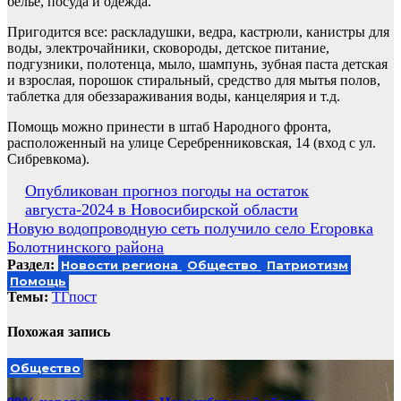
белье, посуда и одежда.
Пригодится все: раскладушки, ведра, кастрюли, канистры для
воды, электрочайники, сковороды, детское питание,
подгузники, полотенца, мыло, шампунь, зубная паста детская
и взрослая, порошок стиральный, средство для мытья полов,
таблетка для обеззараживания воды, канцелярия и т.д.
Помощь можно принести в штаб Народного фронта,
расположенный на улице Серебренниковская, 14 (вход с ул.
Сибревкома).
Навигация
Опубликован прогноз погоды на остаток
августа-2024 в Новосибирской области
по
Новую водопроводную сеть получило село Егоровка
записям
Болотнинского района
Раздел:
Новости региона
Общество
Патриотизм
Помощь
Темы:
ТГпост
Похожая запись
Общество