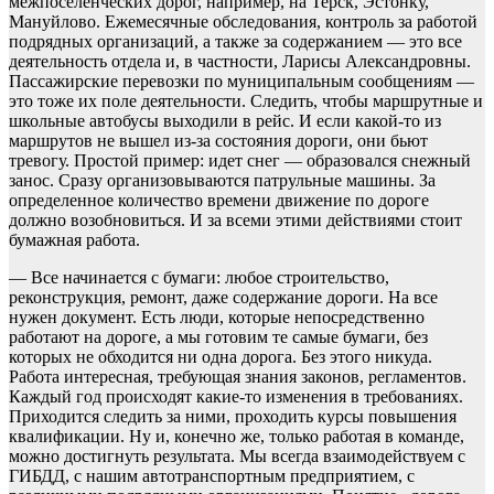
межпоселенческих дорог, например, на Терск, Эстонку,
Мануйлово. Ежемесячные обследования, контроль за работой
подрядных организаций, а также за содержанием — это все
деятельность отдела и, в частности, Ларисы Александровны.
Пассажирские перевозки по муниципальным сообщениям —
это тоже их поле деятельности. Следить, чтобы маршрутные и
школьные автобусы выходили в рейс. И если какой-то из
маршрутов не вышел из-за состояния дороги, они бьют
тревогу. Простой пример: идет снег — образовался снежный
занос. Сразу организовываются патрульные машины. За
определенное количество времени движение по дороге
должно возобновиться. И за всеми этими действиями стоит
бумажная работа.
— Все начинается с бумаги: любое строительство,
реконструкция, ремонт, даже содержание дороги. На все
нужен документ. Есть люди, которые непосредственно
работают на дороге, а мы готовим те самые бумаги, без
которых не обходится ни одна дорога. Без этого никуда.
Работа интересная, требующая знания законов, регламентов.
Каждый год происходят какие-то изменения в требованиях.
Приходится следить за ними, проходить курсы повышения
квалификации. Ну и, конечно же, только работая в команде,
можно достигнуть результата. Мы всегда взаимодействуем с
ГИБДД, с нашим автотранспортным предприятием, с