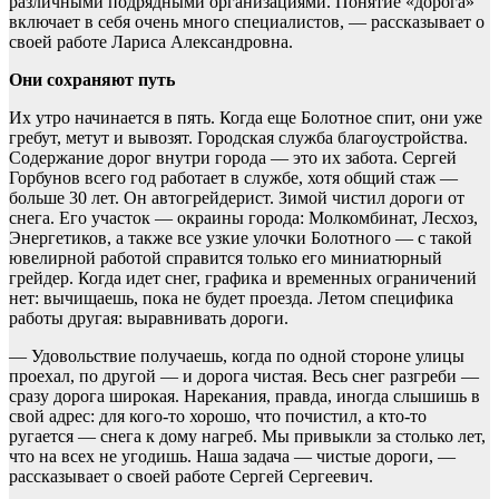
различными подрядными организациями. Понятие «дорога»
включает в себя очень много специалистов, — рассказывает о
своей работе Лариса Александровна.
Они сохраняют путь
Их утро начинается в пять. Когда еще Болотное спит, они уже
гребут, метут и вывозят. Городская служба благоустройства.
Содержание дорог внутри города — это их забота. Сергей
Горбунов всего год работает в службе, хотя общий стаж —
больше 30 лет. Он автогрейдерист. Зимой чистил дороги от
снега. Его участок — окраины города: Молкомбинат, Лесхоз,
Энергетиков, а также все узкие улочки Болотного — с такой
ювелирной работой справится только его миниатюрный
грейдер. Когда идет снег, графика и временных ограничений
нет: вычищаешь, пока не будет проезда. Летом специфика
работы другая: выравнивать дороги.
— Удовольствие получаешь, когда по одной стороне улицы
проехал, по другой — и дорога чистая. Весь снег разгреби —
сразу дорога широкая. Нарекания, правда, иногда слышишь в
свой адрес: для кого-то хорошо, что почистил, а кто-то
ругается — снега к дому нагреб. Мы привыкли за столько лет,
что на всех не угодишь. Наша задача — чистые дороги, —
рассказывает о своей работе Сергей Сергеевич.