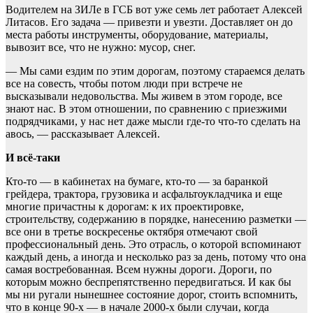
Водителем на ЗИЛе в ГСБ вот уже семь лет работает Алексей
Литасов. Его задача — привезти и увезти. Доставляет он до
места работы инструменты, оборудование, материалы,
вывозит все, что не нужно: мусор, снег.
— Мы сами ездим по этим дорогам, поэтому стараемся делать
все на совесть, чтобы потом люди при встрече не
высказывали недовольства. Мы живем в этом городе, все
знают нас. В этом отношении, по сравнению с приезжими
подрядчиками, у нас нет даже мысли где-то что-то сделать на
авось, — рассказывает Алексей.
И всё-таки
Кто-то — в кабинетах на бумаге, кто-то — за баранкой
грейдера, трактора, грузовика и асфальтоукладчика и еще
многие причастны к дорогам: к их проектировке,
строительству, содержанию в порядке, нанесению разметки —
все они в третье воскресенье октября отмечают свой
профессиональный день. Это отрасль, о которой вспоминают
каждый день, а иногда и несколько раз за день, потому что она
самая востребованная. Всем нужны дороги. Дороги, по
которым можно беспрепятственно передвигаться. И как бы
мы ни ругали нынешнее состояние дорог, стоить вспомнить,
что в конце 90-х — в начале 2000-х были случаи, когда