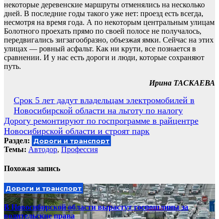
некоторые деревенские маршруты отменялись на несколько
дней. В последние годы такого уже нет: проезд есть всегда,
несмотря на время года. А по некоторым центральным улицам
Болотного проехать прямо по своей полосе не получалось,
передвигались зигзагообразно, объезжая ямки. Сейчас на этих
улицах — ровный асфальт. Как ни крути, все познается в
сравнении. И у нас есть дороги и люди, которые сохраняют
путь.
Ирина ТАСКАЕВА
Навигация
Срок 5 лет дадут владельцам электромобилей в
Новосибирской области на льготу по налогу
по
Дорогу ремонтируют по госпрограмме в райцентре
записям
Новосибирской области и строят парк
Раздел:
Дороги и транспорт
Темы:
Автодор
,
Профессия
Похожая запись
Дороги и транспорт
В Новосибирской области вырастут госпошлины за
водительские права