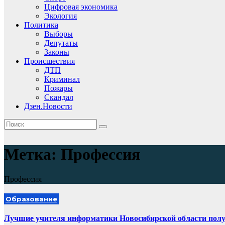
Цифровая экономика
Экология
Политика
Выборы
Депутаты
Законы
Происшествия
ДТП
Криминал
Пожары
Скандал
Дзен.Новости
Метка:
Профессия
Профессия
Образование
Лучшие учителя информатики Новосибирской области полу