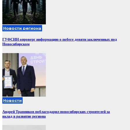
Новости региона
ГУФСИН опроверг информацию о побеге девяти заключенных под
Новосибирском
Новости
Андрей Травников поблагодарил новосибирских строителей за
вклад в развитие региона