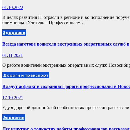
01.10.2022
В целях развития IT-отрасли в регионе и во исполнение поруч
олимпиада «Учитель – Профессионал»…
Здоровье
Всегда наготове водители экстренных оперативных служб 
01.11.2021
О работе водителей экстренных оперативных служб Новосибир
Дороги и транспорт
Кладут асфальт и сохраняют дороги профессионалы в Ново
17.10.2021
Еду я дорогой длинной: об особенностях профессии рассказали
Экология
Лес изнутри: о тонкостях работы профессионалов рассказа