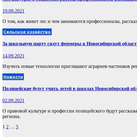
19.09.2021
О том, как живет лес и чем занимаются профессионалы, расска
Сельское хозяйство
За школьную парту сядут фермеры в Новосибирской област
14.09.2021
Изучить новые технологии приглашают аграриев-частников ре
Новости
Полицейские будут учить детей в школах Новосибирской об
02.09.2021
О правовой культуре и профессии полицейского будут рассказы
региона.
Пагинация
1
2
…
5
записей