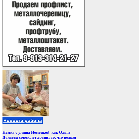
Новости района
Немка с улицы Немецкой: как Ольга
Дунаева сорок лет хранит то, что нельзя