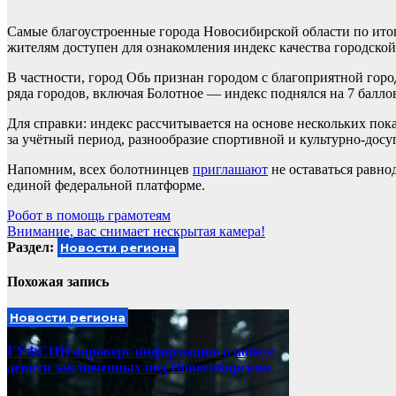
Самые благоустроенные города Новосибирской области по итог
жителям доступен для ознакомления индекс качества городской
В частности, город Обь признан городом с благоприятной горо
ряда городов, включая Болотное — индекс поднялся на 7 балло
Для справки: индекс рассчитывается на основе нескольких по
за учётный период, разнообразие спортивной и культурно-дос
Напомним, всех болотнинцев
приглашают
не оставаться равно
единой федеральной платформе.
Навигация
Робот в помощь грамотеям
Внимание, вас снимает нескрытая камера!
по
Раздел:
Новости региона
записям
Похожая запись
Новости региона
ГУФСИН опроверг информацию о побеге
девяти заключенных под Новосибирском