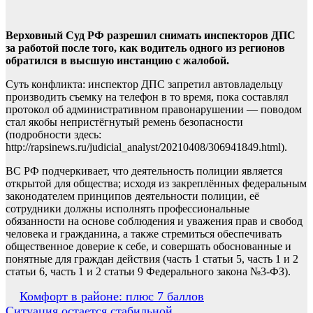
Верховный Суд РФ разрешил снимать инспекторов ДПС
за работой после того, как водитель одного из регионов
обратился в высшую инстанцию с жалобой.
Суть конфликта: инспектор ДПС запретил автовладельцу
производить съемку на телефон в то время, пока составлял
протокол об административном правонарушении — поводом
стал якобы непристёгнутый ремень безопасности
(подробности здесь:
http://rapsinews.ru/judicial_analyst/20210408/306941849.html).
ВС РФ подчеркивает, что деятельность полиции является
открытой для общества; исходя из закреплённых федеральным
законодателем принципов деятельности полиции, её
сотрудники должны исполнять профессиональные
обязанности на основе соблюдения и уважения прав и свобод
человека и гражданина, а также стремиться обеспечивать
общественное доверие к себе, и совершать обоснованные и
понятные для граждан действия (часть 1 статьи 5, часть 1 и 2
статьи 6, часть 1 и 2 статьи 9 Федерального закона №3-ФЗ).
Навигация
Комфорт в районе: плюс 7 баллов
Ситуация остается стабильной