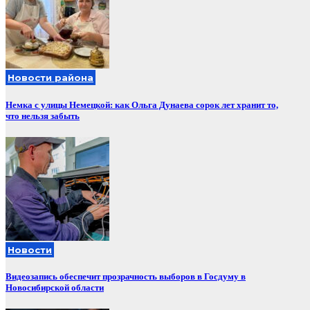
Новости района
Немка с улицы Немецкой: как Ольга Дунаева сорок лет хранит то,
что нельзя забыть
Новости
Видеозапись обеспечит прозрачность выборов в Госдуму в
Новосибирской области