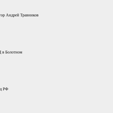
тор Андрей Травников
 в Болотном
уд РФ