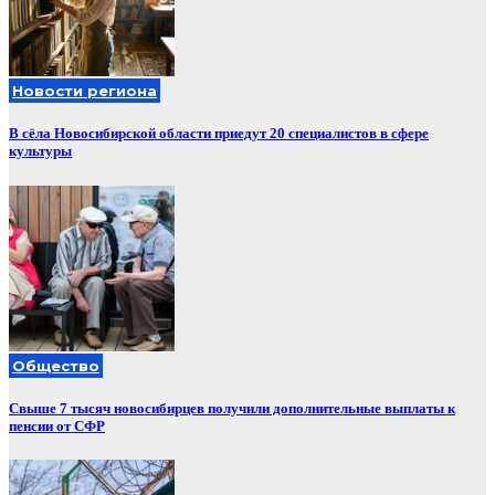
Новости региона
В сёла Новосибирской области приедут 20 специалистов в сфере
культуры
Общество
Свыше 7 тысяч новосибирцев получили дополнительные выплаты к
пенсии от СФР