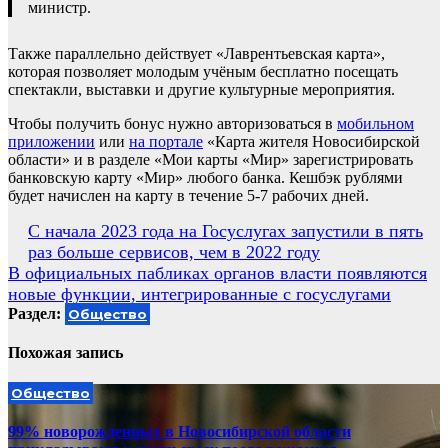
министр.
Также параллельно действует «Лаврентьевская карта»,
которая позволяет молодым учёным бесплатно посещать
спектакли, выставки и другие культурные мероприятия.
Чтобы получить бонус нужно авторизоваться в
мобильном
приложении
или
на портале
«Карта жителя Новосибирской
области» и в разделе «Мои карты «Мир» зарегистрировать
банковскую карту «Мир» любого банка. Кешбэк рублями
будет начислен на карту в течение 5-7 рабочих дней.
Навигация
С начала 2023 года на Госуслугах запустили в пять
раз больше сервисов, чем в 2022 году
по
В официальных пабликах органов власти появляются
записям
новые функции, интегрированные с госуслугами
Раздел:
Общество
Похожая запись
Общество
99% новорожденных в Новосибирской области