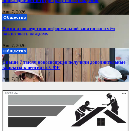
прикладывают к груди сразу после рождения
Авг 7, 2026
Общество
Риски и последствия неформальной занятости: о чём
важно знать каждому
Авг 7, 2026
Общество
Свыше 7 тысяч новосибирцев получили дополнительные
выплаты к пенсии от СФР
Авг 7, 2026
РЕКЛАМА