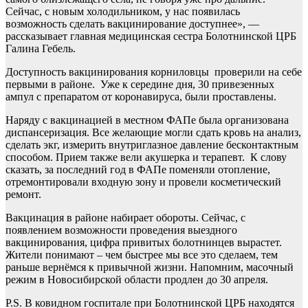
Сейчас, с новым холодильником, у нас появилась
возможность сделать вакцинирование доступнее», —
рассказывает главная медицинская сестра Болотнинской ЦРБ
Галина Гебель.
Доступность вакцинирования корниловцы проверили на себе
первыми в районе. Уже к середине дня, 30 привезенных
ампул с препаратом от коронавируса, были проставлены.
Наряду с вакцинацией в местном ФАПе была организована
диспансеризация. Все желающие могли сдать кровь на анализ,
сделать экг, измерить внутриглазное давление бесконтактным
способом. Прием также вели акушерка и терапевт. К слову
сказать, за последний год в ФАПе поменяли отопление,
отремонтировали входную зону и провели косметический
ремонт.
Вакцинация в районе набирает обороты. Сейчас, с
появлением возможности проведения выездного
вакцинирования, цифра привитых болотнинцев вырастет.
Жители понимают – чем быстрее мы все это сделаем, тем
раньше вернёмся к привычной жизни. Напомним, масочный
режим в Новосибирской области продлен до 30 апреля.
P.S. В ковидном госпитале при Болотнинской ЦРБ находятся