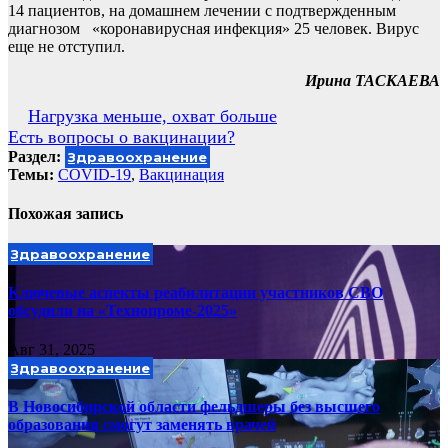
14 пациентов, на домашнем лечении с подтвержденным
диагнозом «коронавирусная инфекция» 25 человек. Вирус
еще не отступил.
Ирина ТАСКАЕВА
Навигация
Нагрузка меньше, охват больше
Есть вопросы о вакцинации?
по
Раздел:
Здравоохранение
записям
Темы:
COVID-19
,
Вакцинация
Похожая запись
Здравоохранение
Ключевые аспекты реабилитации участников СВО
обсудили на «Технопроме-2025»
Авг 31, 2025
Здравоохранение
В Новосибирской области фельдшеры без высшего
образования смогут заменять врачей