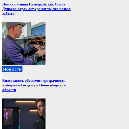
Немка с улицы Немецкой: как Ольга
Дунаева сорок лет хранит то, что нельзя
забыть
Новости
Видеозапись обеспечит прозрачность
выборов в Госдуму в Новосибирской
области