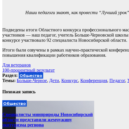
Наши педагоги знают, как провести “Лучший урок” в
Подведены итоги Областного конкурса профессионального мас
участников — наш педагог, учитель Больше-Черновской школы 
конкурсе участвовало 92 специалиста Новосибирской области.
Итоги были озвучены в рамках научно-практической конферен
повышения квалификации работников образования.
Навигация
Для ветеранов
100-процентный результат
по
Раздел:
Общество
записям
Темы:
Больше-Черное
,
Дети
,
Конкурс
,
Конференция
,
Педагог
,
Похожая запись
Общество
Специалисты минприроды Новосибирской
области представили жемчужину
экотуризма региона