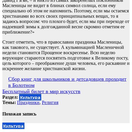
Давид Гзгян, – и никто из самых закоренелых поклонников
Масленицы не видит в блинах символ солнца, если ему
специально об этом не напомнить. Поэтому, если мы остаемся
христианами во всех своих принципиальных вещах, то я
задаюсь вопросом: что плохого будет, если мы при переходе от
надоевшей зимы к долгожданной весне скромно отметим ее
приближение?»
Стоит отметить, что в православии праздника Масленицы,
как такового, не существует. А кульминацией Масленичной
недели становится Прощеное воскресенье. Всю неделю
верующие стараются посвятить подготовке к Великому посту,
цель которого – преображение души человека, его раскаяние и
искреннее желание христианской жизни.
Навигация
Сбор книг для школьников и детсадовцев проходит
в Болотном
по
Бесплатный билет в мир искусств
записям
Раздел:
Культура
Темы:
Праздники
,
Религия
Похожая запись
Культура