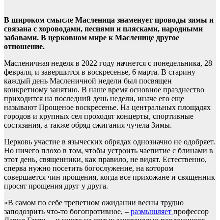
В широком смысле Масленица знаменует проводы зимы и
связана с хороводами, песнями и плясками, народными
забавами. В церковном мире к Масленице другое
отношение.
Масленичная неделя в 2022 году начнется с понедельника, 28
февраля, и завершится в воскресенье, 6 марта. В старину
каждый день Масленичной недели был посвящен
конкретному занятию. В наше время основное празднество
приходится на последний день недели, иначе его еще
называют Прощеное воскресенье. На центральных площадях
городов и крупных сел проходят концерты, спортивные
состязания, а также обряд сжигания чучела Зимы.
Церковь участие в языческих обрядах однозначно не одобряет.
Но ничего плохо в том, чтобы устроить чаепитие с блинами в
этот день, священники, как правило, не видят. Естественно,
сперва нужно посетить богослужение, на котором
совершается чин прощения, когда все прихожане и священник
просят прощения друг у друга.
«В самом по себе трепетном ожидании весны трудно
заподозрить что-то богопротивное, –
размышляет
профессор