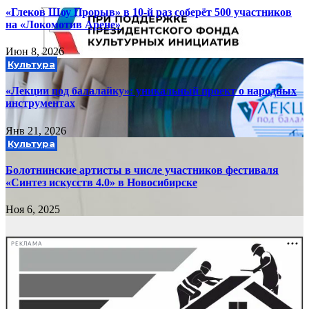
«Глеков Шоу Прорыв» в 10-й раз соберёт 500 участников
на «Локомотив Арене»
Июн 8, 2026
Культура
«Лекции под балалайку»: уникальный проект о народных
инструментах
Янв 21, 2026
Культура
Болотнинские артисты в числе участников фестиваля
«Синтез искусств 4.0» в Новосибирске
Ноя 6, 2025
РЕКЛАМА