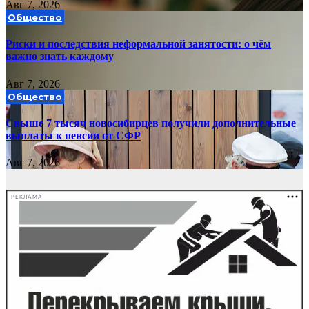
Авг 7, 2026
Общество
Риски и последствия неформальной занятости: о чём
важно знать каждому
Авг 7, 2026
Общество
Свыше 7 тысяч новосибирцев получили дополнительные
выплаты к пенсии от СФР
Авг 7, 2026
РЕКЛАМА