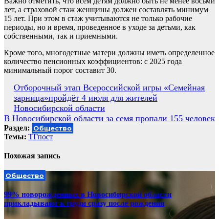
Важно отметить, что всем детям должно быть не менее восьми
лет, а страховой стаж женщины должен составлять минимум
15 лет. При этом в стаж учитываются не только рабочие
периоды, но и время, проведенное в уходе за детьми, как
собственными, так и приемными.
Кроме того, многодетные матери должны иметь определенное
количество пенсионных коэффициентов: с 2025 года
минимальный порог составит 30.
Навигация
Отборочный этап Всероссийской игры «Семейная
зарница»пройдёт 4 июля для жителей
по
Новосибирской области
записям
В Новосибирской области за семя пропали 155 человек
Раздел:
Общество
Темы:
ТГпост
Похожая запись
Общество
99% новорожденных в Новосибирской области
прикладывают к груди сразу после рождения