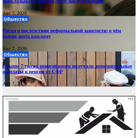
прикладывают к груди сразу после рождения
Авг 7, 2026
Общество
Риски и последствия неформальной занятости: о чём
важно знать каждому
Авг 7, 2026
Общество
Свыше 7 тысяч новосибирцев получили дополнительные
выплаты к пенсии от СФР
Авг 7, 2026
РЕКЛАМА