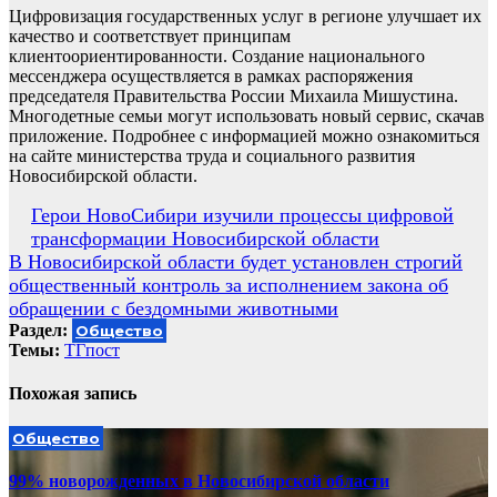
Цифровизация государственных услуг в регионе улучшает их
качество и соответствует принципам
клиентоориентированности. Создание национального
мессенджера осуществляется в рамках распоряжения
председателя Правительства России Михаила Мишустина.
Многодетные семьи могут использовать новый сервис, скачав
приложение. Подробнее с информацией можно ознакомиться
на сайте министерства труда и социального развития
Новосибирской области.
Навигация
Герои НовоСибири изучили процессы цифровой
трансформации Новосибирской области
по
В Новосибирской области будет установлен строгий
записям
общественный контроль за исполнением закона об
обращении с бездомными животными
Раздел:
Общество
Темы:
ТГпост
Похожая запись
Общество
99% новорожденных в Новосибирской области