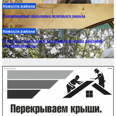
Авг 6, 2026
Новости района
Традиционные праздники немецкого народа
Авг 6, 2026
Новости района
96 лет на страже: как в Болотном отметили праздник
«голубых беретов»
Авг 2, 2026
РЕКЛАМА