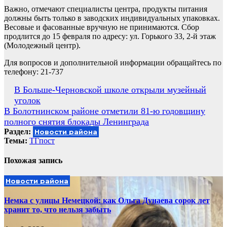
Важно, отмечают специалисты центра, продукты питания
должны быть только в заводских индивидуальных упаковках.
Весовые и фасованные вручную не принимаются. Сбор
продлится до 15 февраля по адресу: ул. Горького 33, 2-й этаж
(Молодежный центр).
Для вопросов и дополнительной информации обращайтесь по
телефону: 21-737
Навигация
В Больше-Черновской школе открыли музейный
уголок
по
В Болотнинском районе отметили 81-ю годовщину
записям
полного снятия блокады Ленинграда
Раздел:
Новости района
Темы:
ТГпост
Похожая запись
Новости района
Немка с улицы Немецкой: как Ольга Дунаева сорок лет
хранит то, что нельзя забыть