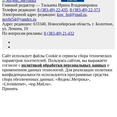
Главный редактор — Таскаева Ирина Владимировна
Телефон редакции:
8 (383-49) 22-435
,
8 (383-49) 22-373
Электронной адрес редакции:
ksw_bol@mail.ru
,
novbr54@yandex.ru
Адрес редакции: 633340, Новосибирская область, г. Болотное,
ул. Ленина, 19
По вопросам рекламы:
8 (383-49) 21-432
Сайт использует файлы Cookie и сервисы сбора технических
параметров посетителей. Пользуясь сайтом, вы выражаете
согласие с
политикой обработки персональных данных
и
применением данных технологий. Для реализации политики
конфиденциальности используются программные средства
сбора обезличенных данных: «Яндекс.Метрика»,
«Liveinternet», «top.Mail.ru».
Принять