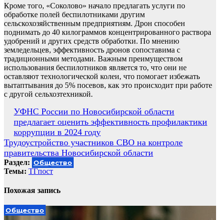
Кроме того, «Соколово» начало предлагать услуги по
обработке полей беспилотниками другим
сельскохозяйственным предприятиям. Дрон способен
поднимать до 40 килограммов концентрированного раствора
удобрений и других средств обработки. По мнению
земледельцев, эффективность дронов сопоставима с
традиционными методами. Важным преимуществом
использования беспилотников является то, что они не
оставляют технологической колеи, что помогает избежать
вытаптывания до 5% посевов, как это происходит при работе
с другой сельхозтехникой.
Навигация
УФНС России по Новосибирской области
предлагает оценить эффективность профилактики
по
коррупции в 2024 году
записям
Трудоустройство участников СВО на контроле
правительства Новосибирской области
Раздел:
Общество
Темы:
ТГпост
Похожая запись
Общество