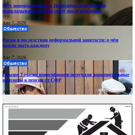
99% новорожденных в Новосибирской области
прикладывают к груди сразу после рождения
Авг 7, 2026
Общество
Риски и последствия неформальной занятости: о чём
важно знать каждому
Авг 7, 2026
Общество
Свыше 7 тысяч новосибирцев получили дополнительные
выплаты к пенсии от СФР
Авг 7, 2026
РЕКЛАМА